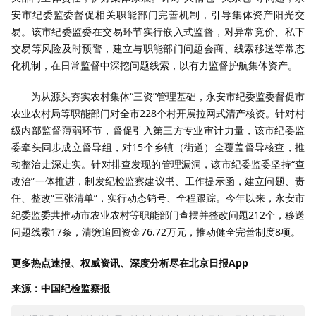
安市纪委监委督促相关职能部门完善机制，引导集体资产阳光交
易。该市纪委监委在交易环节实行嵌入式监督，对异常竞价、私下
交易等风险及时预警，建立与职能部门问题会商、线索移送等常态
化机制，在日常监督中深挖问题线索，以有力监督护航集体资产。
为从源头夯实农村集体“三资”管理基础，永安市纪委监委督促市
农业农村局等职能部门对全市228个村开展拉网式清产核资。针对村
级内部监督薄弱环节，督促引入第三方专业审计力量，该市纪委监
委牵头同步成立督导组，对15个乡镇（街道）全覆盖督导核查，推
动整治走深走实。针对排查发现的管理漏洞，该市纪委监委坚持“查
改治”一体推进，制发纪检监察建议书、工作提示函，建立问题、责
任、整改“三张清单”，实行动态销号、全程跟踪。今年以来，永安市
纪委监委共推动市农业农村等职能部门查摆并整改问题212个，移送
问题线索17条，清缴追回资金76.72万元，推动健全完善制度8项。
更多热点速报、权威资讯、深度分析尽在北京日报App
来源：中国纪检监察报