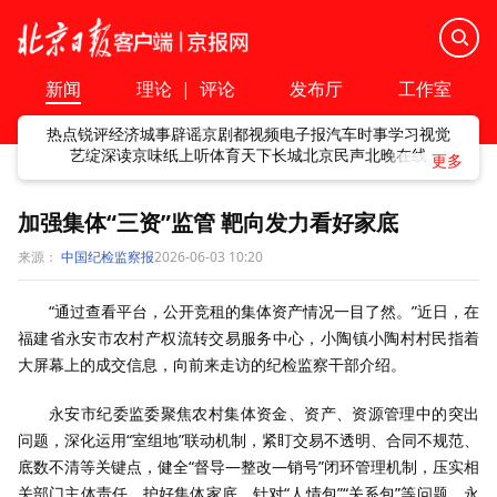
新闻
理论
|
评论
发布厅
工作室
热点
锐评
经济
城事
辟谣
京剧
都视频
电子报
汽车
时事
学习
视觉
艺绽
深读
京味
纸上听
体育
天下
长城
北京民声
北晚在线
加强集体“三资”监管 靶向发力看好家底
来源：
中国纪检监察报
2026-06-03 10:20
“通过查看平台，公开竞租的集体资产情况一目了然。”近日，在
福建省永安市农村产权流转交易服务中心，小陶镇小陶村村民指着
大屏幕上的成交信息，向前来走访的纪检监察干部介绍。
永安市纪委监委聚焦农村集体资金、资产、资源管理中的突出
问题，深化运用“室组地”联动机制，紧盯交易不透明、合同不规范、
底数不清等关键点，健全“督导—整改—销号”闭环管理机制，压实相
关部门主体责任，护好集体家底。针对“人情包”“关系包”等问题，永