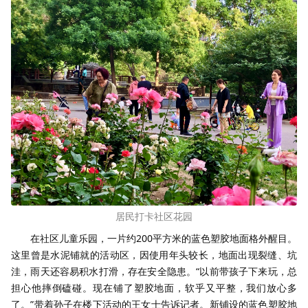
居民打卡社区花园
在社区儿童乐园，一片约200平方米的蓝色塑胶地面格外醒目。
这里曾是水泥铺就的活动区，因使用年头较长，地面出现裂缝、坑
洼，雨天还容易积水打滑，存在安全隐患。“以前带孩子下来玩，总
担心他摔倒磕碰。现在铺了塑胶地面，软乎又平整，我们放心多
了。”带着孙子在楼下活动的王女士告诉记者。新铺设的蓝色塑胶地