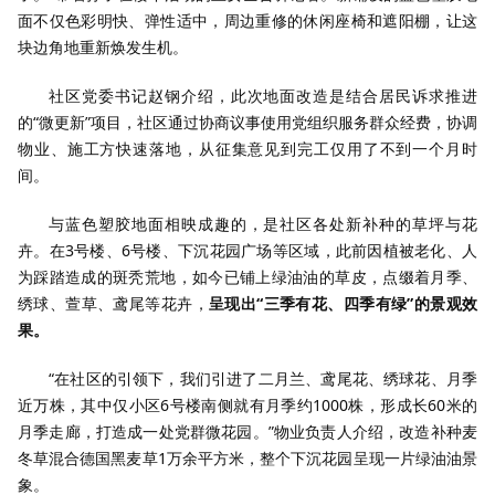
面不仅色彩明快、弹性适中，周边重修的休闲座椅和遮阳棚，让这
块边角地重新焕发生机。
社区党委书记赵钢介绍，此次地面改造是结合居民诉求推进
的“微更新”项目，社区通过协商议事使用党组织服务群众经费，协调
物业、施工方快速落地，从征集意见到完工仅用了不到一个月时
间。
与蓝色塑胶地面相映成趣的，是社区各处新补种的草坪与花
卉。在3号楼、6号楼、下沉花园广场等区域，此前因植被老化、人
为踩踏造成的斑秃荒地，如今已铺上绿油油的草皮，点缀着月季、
绣球、萱草、鸢尾等花卉，
呈现出“三季有花、四季有绿”的景观效
果。
“在社区的引领下，我们引进了二月兰、鸢尾花、绣球花、月季
近万株，其中仅小区6号楼南侧就有月季约1000株，形成长60米的
月季走廊，打造成一处党群微花园。”物业负责人介绍，改造补种麦
冬草混合德国黑麦草1万余平方米，整个下沉花园呈现一片绿油油景
象。