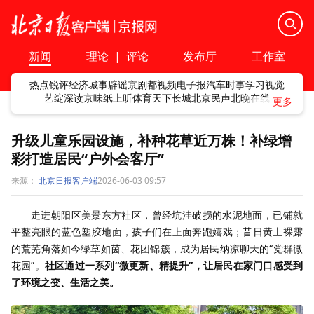
新闻
理论
|
评论
发布厅
工作室
热点
锐评
经济
城事
辟谣
京剧
都视频
电子报
汽车
时事
学习
视觉
艺绽
深读
京味
纸上听
体育
天下
长城
北京民声
北晚在线
升级儿童乐园设施，补种花草近万株！补绿增
彩打造居民“户外会客厅”
来源：
北京日报客户端
2026-06-03 09:57
走进朝阳区美景东方社区，曾经坑洼破损的水泥地面，已铺就
平整亮眼的蓝色塑胶地面，孩子们在上面奔跑嬉戏；昔日黄土裸露
的荒芜角落如今绿草如茵、花团锦簇，成为居民纳凉聊天的“党群微
花园”。
社区通过一系列“微更新、精提升”，让居民在家门口感受到
了环境之变、生活之美。