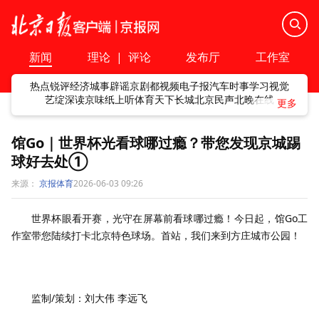
新闻
理论
|
评论
发布厅
工作室
热点
锐评
经济
城事
辟谣
京剧
都视频
电子报
汽车
时事
学习
视觉
艺绽
深读
京味
纸上听
体育
天下
长城
北京民声
北晚在线
馆Go｜世界杯光看球哪过瘾？带您发现京城踢
球好去处①
来源：
京报体育
2026-06-03 09:26
世界杯眼看开赛，光守在屏幕前看球哪过瘾！今日起，馆Go工
作室带您陆续打卡北京特色球场。首站，我们来到方庄城市公园！
监制/策划：刘大伟 李远飞