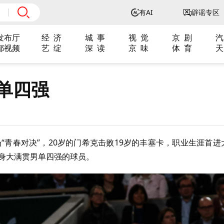
有AI
辟谣专区
发布厅
经 济
城 事
视 觉
京 剧
汽
都视频
艺 绽
深 读
京 味
体 育
天
单四强
“青春对决”，
20
岁的门希克击败
19
岁的丰塞卡，职业生涯首进
身大满贯男单四强的球员。