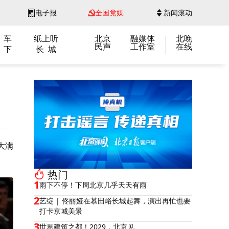
电子报
全国党媒
新闻滚动
 车
纸上听
北京
融媒体
北晚
民声
工作室
在线
 下
长 城
大满
热门
1
雨下不停！下周北京几乎天天有雨
2
艺绽 | 佟丽娅在慕田峪长城起舞，演出再忙也要
打卡京城美景
3
世界建筑之都！2029，北京见