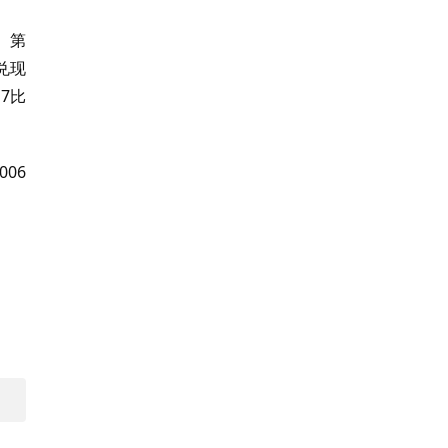
。第
兑现
7比
006