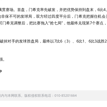
满贯赛场。首盘，门希克率先破发，并把优势保持到盘末，
6
比
4
的非保不可的发球局，双方经过四度平分后，门希克把握住机会
门希克调整后，把比赛拖入“抢七局”，他最终兑现第
7
个赛点，
。
破掉对手的发球胜盘局，最终以
7
比
6
（
3
）、
6
比
1
、
6
比
3
战胜
2
强。
p
本网联系。版权侵权联系电话：010-85201664