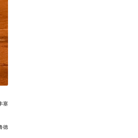
丰塞
鲁德