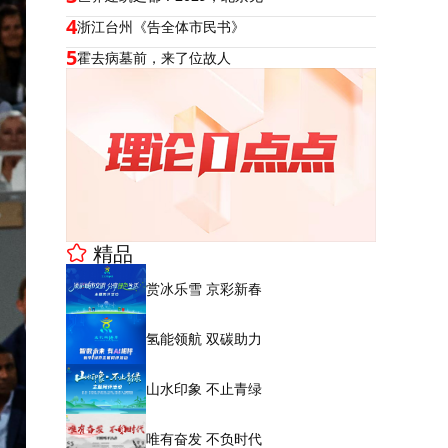
4
浙江台州《告全体市民书》
5
霍去病墓前，来了位故人
精品
赏冰乐雪 京彩新春
氢能领航 双碳助力
山水印象 不止青绿
唯有奋发 不负时代