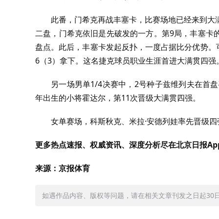
此番，门希克再战丰塞卡，比赛场地已经来到大
二盘，门希克依旧是先破发的一方。第
9
局，丰塞卡
盘点。此后，丰塞卡发起反扑，一度占据比分优势。可
6（3）拿下。这名捷克球员职业生涯首进大满贯四强
另一场男单
1/4
决赛中，
2
号种子兹维列夫在首盘
年出生的小将霍达尔，第
11
次晋级大满贯四强。
女单赛场，科斯秋克、米拉
·
安德列娃率先晋级四
更多热点速报、权威资讯、深度分析尽在北京日报Ap
来源：京报体育
如遇作品内容、版权等问题，请在相关文章刊发之日起30日内与