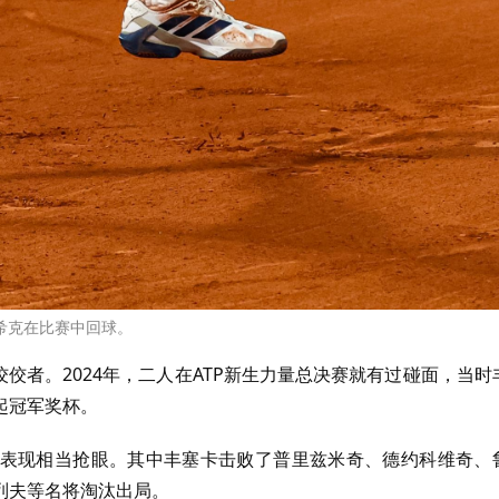
希克在比赛中回球。
佼佼者。
2024
年，二人在
ATP
新生力量总决赛就有过碰面，当时
起冠军奖杯。
表现相当抢眼。其中丰塞卡击败了普里兹米奇、德约科维奇、
列夫等名将淘汰出局。