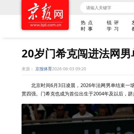
热 点
锐 评
时 事
学 习
20岁门希克闯进法网男
来源：
京报体育
2026-06-03 09:20
北京时间
6
月
3
日凌晨，
2026
年法网男单结束一场
贯四强。门希克也成为首位出生于
2004
年及以后，跻