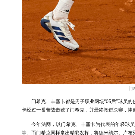
门
门希克、丰塞卡都是男子职业网坛“
05
后”球员的
卡经过一番苦战击败了门希克，并最终闯进决赛，捧
今年法网，以门希克、丰塞卡为代表的年轻球员
等。而门希克同样拿出精彩发挥，将德米纳尔、卢布