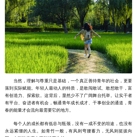
当然，理解与尊重只是基础，一个真正善待青年的社会，更要
落到实际赋能。年轻人最动人的特质，是敢闯敢试、敢想敢干，富
有创造力、探索欲。这背后，显然少不了广阔舞台托举。让实干者
有平台、奋进者有机会，畅通青年成长成才、干事创业的通道，青
春的能量才会流向最需要它的地方。
每个人的成长都有低谷与瓶颈，没有一成不变的坦途，也没有
永远紧绷的人生。如青竹一般，有风则弯腰蓄力，无风则挺拔向