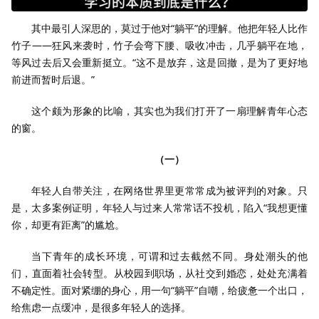
其中最引人深思的，莫过于他对“躺平”的理解。他把年轻人比作
竹子——狂风来袭时，竹子会弯下腰、吸收冲击，几乎躺平在地，
等风过去后又会重新挺立。“这不是放弃，这是回撤，是为了更好地
前进而暂时后退。”
这个颇为形象的比喻，其实也为我们打开了一扇理解青年心态
的窗。
（一）
年轻人自带关注，在网络世界里更常常成为被评判的对象。只
是，太多案例证明，年轻人与过来人常常话不投机，陷入“我想更懂
你，却更有距离”的尴尬。
当下青年的成长环境，可谓和过去截然不同。身处潮头的他
们，直面着社会转型。从校园到职场，从社交到婚恋，处处充满着
不确定性。面对紧绷的身心，用一句“躺平”自嘲，给疲惫一个出口，
给焦虑一点缓冲，是很多年轻人的选择。