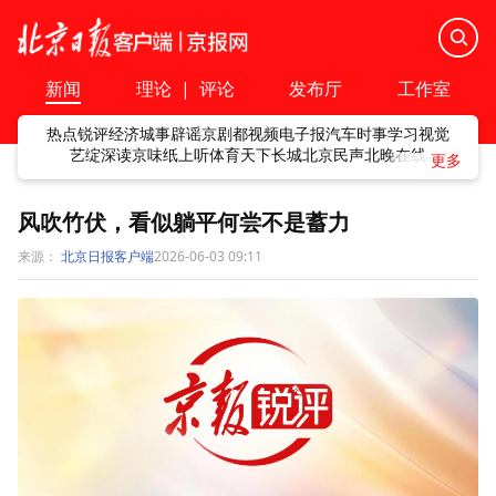
新闻
理论
|
评论
发布厅
工作室
热点
锐评
经济
城事
辟谣
京剧
都视频
电子报
汽车
时事
学习
视觉
艺绽
深读
京味
纸上听
体育
天下
长城
北京民声
北晚在线
风吹竹伏，看似躺平何尝不是蓄力
来源：
北京日报客户端
2026-06-03 09:11