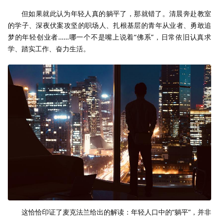
但如果就此认为年轻人真的躺平了，那就错了。清晨奔赴教室
的学子、深夜伏案攻坚的职场人、扎根基层的青年从业者、勇敢追
梦的年轻创业者……哪一个不是嘴上说着“佛系”，日常依旧认真求
学、踏实工作、奋力生活。
这恰恰印证了麦克法兰给出的解读：年轻人口中的“躺平”，并非