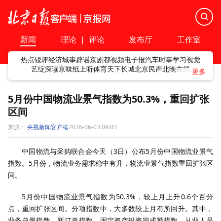
新闻
理论
|
评论
发布厅
工作室
热点
锐评
经济
城事
辟谣
京剧
都视频
电子报
汽车
时事
学习
视觉
艺绽
深读
京味
纸上听
体育
天下
长城
北京民声
北晚在线
5月份中国物流业景气指数为50.3%，重回扩张
区间
来源：
央视新闻客户端
2026-06-03 09:03
中国物流与采购联合会今天（3日）公布5月份中国物流业景气
指数。5月份，物流业务需求稳中有升，物流业景气指数重回扩张区
间。
5月份中国物流业景气指数为50.3%，较上月上升0.6个百分
点，重回扩张区间。分项指数中，大多数较上月有所回升。其中，
业务总量指数、新订单指数、固定资产投资完成额指数、从业人员