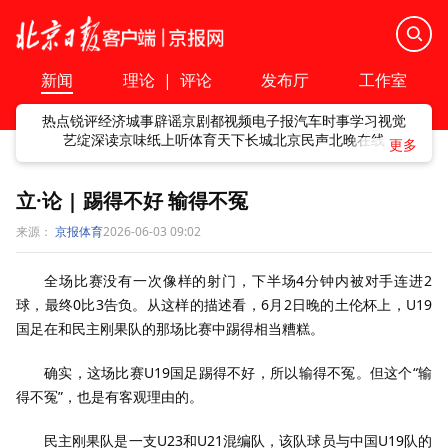
新闻
理论
|
评论
发布厅
工作室
热点
锐评
经济
城事
辟谣
京剧
都视频
电子报
汽车
时事
学习
视觉
艺绽
深读
京味
纸上听
体育
天下
长城
北京民声
北晚在线
立·论 | 踢得不好 输得不冤
来源：
京报体育
2026-06-03 09:02
全场比赛没有一次像样的射门，下半场4分钟内被对手连进2
球，最终0比3告负。从这样的描述看，6月2日晚的土伦杯上，U19
国足在和民主刚果队的那场比赛中踢得相当糟糕。
确实，这场比赛U19国足踢得不好，所以输得不冤。但这个“输
得不冤”，也是有客观理由的。
民主刚果队是一支U23和U21混编队，该队球员与中国U19队的