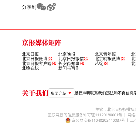
分享到
京报媒体矩阵
北京日报
北京晚报
北京青年报
北
北京日报微博
北京日报微信
北京晚报微博
北
北京日报客户端
长安街知事
艺绽
北
北晚在线
新闻与写作
关于我们
版权声明
联系我们
违法和不良信息举报电
集团介绍
主管：北京日报报业集
互联网新闻信息服务许可证11120180001号
网络
京公网安备11040202440037号
工信