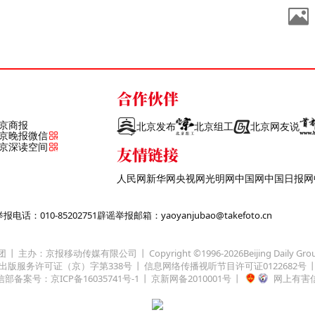
合作伙伴
京商报
北京发布
北京组工
北京网友说
京晚报微信
京深读空间
友情链接
人民网
新华网
央视网
光明网
中国网
中国日报网
话：010-85202751
辟谣举报邮箱：yaoyanjubao@takefoto.cn
团
主办：京报移动传媒有限公司
Copyright ©1996-
2026
Beijing Daily Gro
出版服务许可证（京）字第338号
信息网络传播视听节目许可证0122682号
部备案号：京ICP备16035741号-1
京新网备2010001号
网上有害