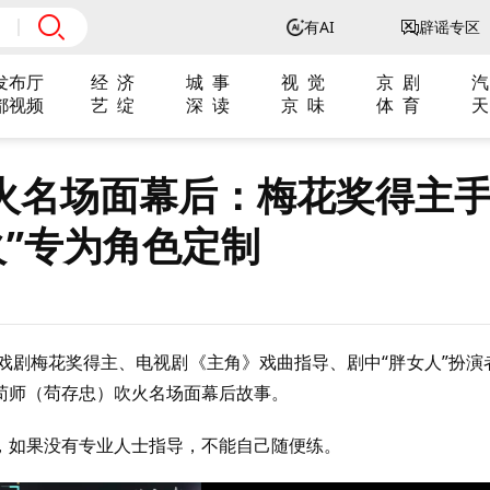
有AI
辟谣专区
发布厅
经 济
城 事
视 觉
京 剧
汽
都视频
艺 绽
深 读
京 味
体 育
天
火名场面幕后：梅花奖得主
火”专为角色定制
戏剧梅花奖得主、电视剧《主角》戏曲指导、剧中“胖女人”扮演
苟师（苟存忠）吹火名场面幕后故事。
，如果没有专业人士指导，不能自己随便练。