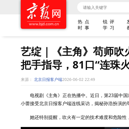
热 点
锐 评
时 事
学 习
艺绽｜《主角》苟师吹
把手指导，81口“连珠
来源：
北京日报客户端
2026-06-02 22:49
电视剧《主角》正在热播中。近日，第23届中国
小蕾接受北京日报客户端连线采访，揭秘孙浩扮演的
她还特别提醒，吹火有一定的技术难度和危险性