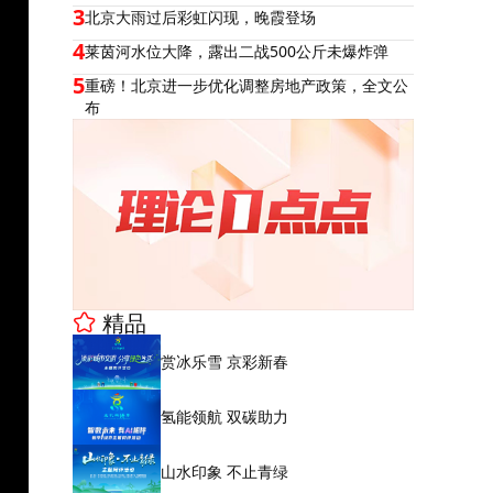
3
北京大雨过后彩虹闪现，晚霞登场
4
莱茵河水位大降，露出二战500公斤未爆炸弹
5
重磅！北京进一步优化调整房地产政策，全文公
布
精品
赏冰乐雪 京彩新春
氢能领航 双碳助力
山水印象 不止青绿