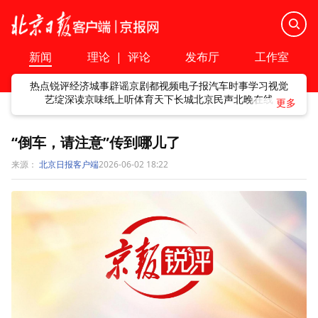
新闻
理论
|
评论
发布厅
工作室
热点
锐评
经济
城事
辟谣
京剧
都视频
电子报
汽车
时事
学习
视觉
艺绽
深读
京味
纸上听
体育
天下
长城
北京民声
北晚在线
“倒车，请注意”传到哪儿了
来源：
北京日报客户端
2026-06-02 18:22