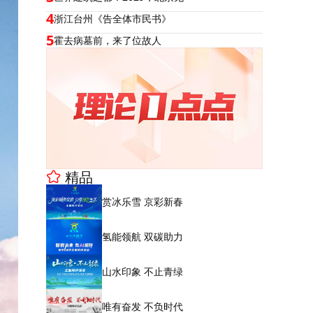
4
浙江台州《告全体市民书》
5
霍去病墓前，来了位故人
精品
赏冰乐雪 京彩新春
氢能领航 双碳助力
山水印象 不止青绿
唯有奋发 不负时代