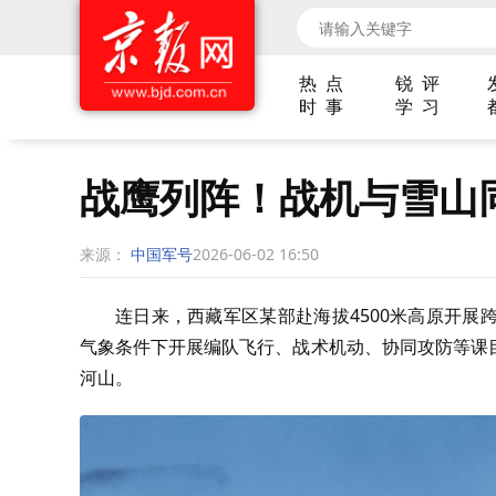
热 点
锐 评
时 事
学 习
战鹰列阵！战机与雪山
来源：
中国军号
2026-06-02 16:50
连日来，西藏军区某部赴海拔4500米高原开
气象条件下开展编队飞行、战术机动、协同攻防等课
河山。