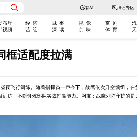
有AI
辟谣专区
发布厅
经 济
城 事
视 觉
京 剧
汽
都视频
艺 绽
深 读
京 味
体 育
天
同框适配度拉满
展跨昼夜飞行训练。随着指挥员一声令下，战鹰依次升空编组，在
目训练，不断锤炼部队实战打赢能力。网友：战鹰列阵守护的是