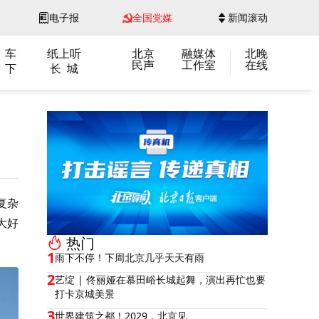
电子报
全国党媒
新闻滚动
 车
纸上听
北京
融媒体
北晚
民声
工作室
在线
 下
长 城
复杂
大好
热门
1
雨下不停！下周北京几乎天天有雨
2
艺绽 | 佟丽娅在慕田峪长城起舞，演出再忙也要
打卡京城美景
3
世界建筑之都！2029，北京见