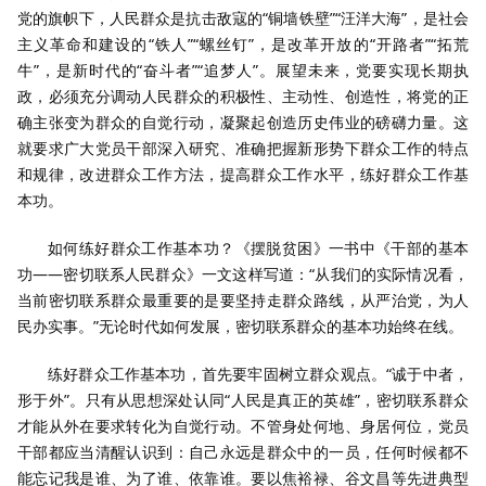
党的旗帜下，人民群众是抗击敌寇的“铜墙铁壁”“汪洋大海”，是社会
主义革命和建设的“铁人”“螺丝钉”，是改革开放的“开路者”“拓荒
牛”，是新时代的“奋斗者”“追梦人”。展望未来，党要实现长期执
政，必须充分调动人民群众的积极性、主动性、创造性，将党的正
确主张变为群众的自觉行动，凝聚起创造历史伟业的磅礴力量。这
就要求广大党员干部深入研究、准确把握新形势下群众工作的特点
和规律，改进群众工作方法，提高群众工作水平，练好群众工作基
本功。
如何练好群众工作基本功？《摆脱贫困》一书中《干部的基本
功——密切联系人民群众》一文这样写道：“从我们的实际情况看，
当前密切联系群众最重要的是要坚持走群众路线，从严治党，为人
民办实事。”无论时代如何发展，密切联系群众的基本功始终在线。
练好群众工作基本功，首先要牢固树立群众观点。“诚于中者，
形于外”。只有从思想深处认同“人民是真正的英雄”，密切联系群众
才能从外在要求转化为自觉行动。不管身处何地、身居何位，党员
干部都应当清醒认识到：自己永远是群众中的一员，任何时候都不
能忘记我是谁、为了谁、依靠谁。要以焦裕禄、谷文昌等先进典型