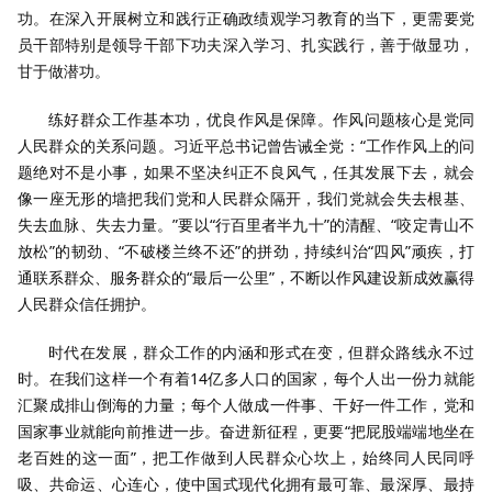
功。在深入开展树立和践行正确政绩观学习教育的当下，更需要党
员干部特别是领导干部下功夫深入学习、扎实践行，善于做显功，
甘于做潜功。
练好群众工作基本功，优良作风是保障。作风问题核心是党同
人民群众的关系问题。习近平总书记曾告诫全党：“工作作风上的问
题绝对不是小事，如果不坚决纠正不良风气，任其发展下去，就会
像一座无形的墙把我们党和人民群众隔开，我们党就会失去根基、
失去血脉、失去力量。”要以“行百里者半九十”的清醒、“咬定青山不
放松”的韧劲、“不破楼兰终不还”的拼劲，持续纠治“四风”顽疾，打
通联系群众、服务群众的“最后一公里”，不断以作风建设新成效赢得
人民群众信任拥护。
时代在发展，群众工作的内涵和形式在变，但群众路线永不过
时。在我们这样一个有着14亿多人口的国家，每个人出一份力就能
汇聚成排山倒海的力量；每个人做成一件事、干好一件工作，党和
国家事业就能向前推进一步。奋进新征程，更要“把屁股端端地坐在
老百姓的这一面”，把工作做到人民群众心坎上，始终同人民同呼
吸、共命运、心连心，使中国式现代化拥有最可靠、最深厚、最持