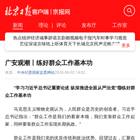
新闻
理论
|
评论
发布厅
工作室
热点
锐评
经济
城事
辟谣
京剧
都视频
电子报
汽车
时事
学习
视觉
艺绽
深读
京味
纸上听
体育
天下
长城
北京民声
北晚在线
广安观潮丨练好群众工作基本功
来源：
中央纪委国家监委网站
2026-06-02 14:02
“学习习近平总书记重要论述 纵深推进全面从严治党”⑲练好群
众工作基本功
马克思主义唯物史观认为，人民群众是历史的创造者。习近平
总书记指出：“群众工作是我们的看家本领，我们党靠群众工作起
家，同样要靠群众工作实现长期执政。”
群众工作是我们党的优良传统和政治优势。回望过去，汇聚在