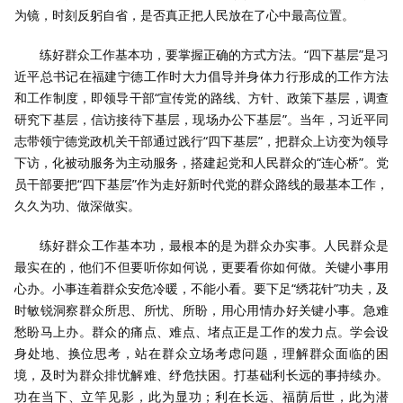
为镜，时刻反躬自省，是否真正把人民放在了心中最高位置。
练好群众工作基本功，要掌握正确的方式方法。“四下基层”是习
近平总书记在福建宁德工作时大力倡导并身体力行形成的工作方法
和工作制度，即领导干部“宣传党的路线、方针、政策下基层，调查
研究下基层，信访接待下基层，现场办公下基层”。当年，习近平同
志带领宁德党政机关干部通过践行“四下基层”，把群众上访变为领导
下访，化被动服务为主动服务，搭建起党和人民群众的“连心桥”。党
员干部要把“四下基层”作为走好新时代党的群众路线的最基本工作，
久久为功、做深做实。
练好群众工作基本功，最根本的是为群众办实事。人民群众是
最实在的，他们不但要听你如何说，更要看你如何做。关键小事用
心办。小事连着群众安危冷暖，不能小看。要下足“绣花针”功夫，及
时敏锐洞察群众所思、所忧、所盼，用心用情办好关键小事。急难
愁盼马上办。群众的痛点、难点、堵点正是工作的发力点。学会设
身处地、换位思考，站在群众立场考虑问题，理解群众面临的困
境，及时为群众排忧解难、纾危扶困。打基础利长远的事持续办。
功在当下、立竿见影，此为显功；利在长远、福荫后世，此为潜