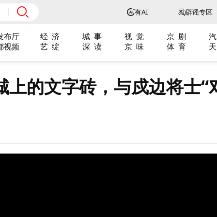
有AI
辟谣专区
发布厅
经 济
城 事
视 觉
京 剧
汽
都视频
艺 绽
深 读
京 味
体 育
天
城上的文字砖，与戍边将士“