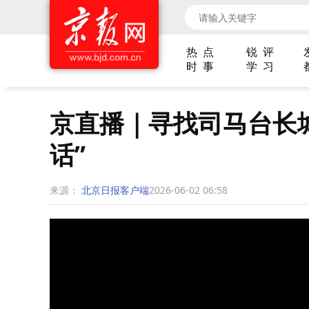
热 点
锐 评
时 事
学 习
京直播｜寻找司马台长
话”
来源：
北京日报客户端
2026-06-02 06:58