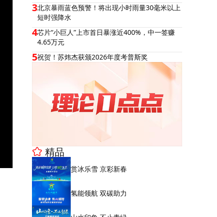
3
北京暴雨蓝色预警！将出现小时雨量30毫米以上
短时强降水
4
芯片“小巨人”上市首日暴涨近400%，中一签赚
4.65万元
5
祝贺！苏炜杰获颁2026年度考普斯奖
精品
赏冰乐雪 京彩新春
氢能领航 双碳助力