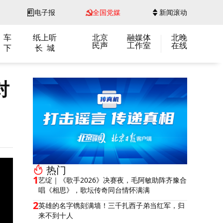
电子报
全国党媒
新闻滚动
 车
纸上听
北京
融媒体
北晚
民声
工作室
在线
 下
长 城
对
热门
1
艺绽｜《歌手2026》决赛夜，毛阿敏助阵齐豫合
唱《相思》，歌坛传奇同台情怀满满
2
英雄的名字镌刻满墙！三千扎西子弟当红军，归
来不到十人