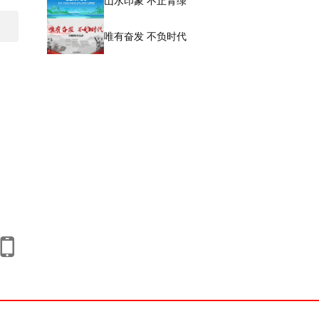
山水印象 不止青绿
唯有奋发 不负时代