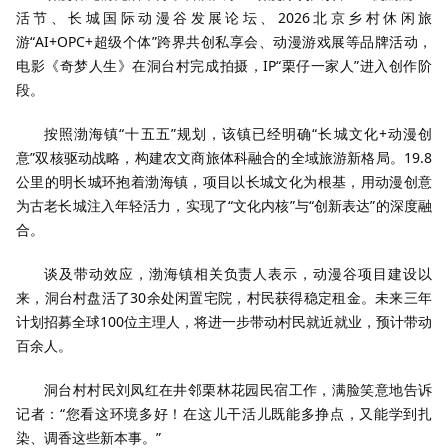
活节、长城国际动漫谷发展论坛、2026北京乡村休闲旅
游“AI+OPC+超级个体”跨界共创私享会、动漫游戏展等品牌活动，
电影《奇梦人生》在洞台村完成拍摄，IP“栗仔一家人”进入创作阶
段。
按照渤海镇“十五五”规划，该镇已经明确“长城文化+动漫创
意”双核驱动战略，构建农文商旅体科融合的全域旅游新格局。19.8
公里的明长城环抱着渤海镇，项目以长城文化为根基，用动漫创意
为古老长城注入年轻活力，实现了“文化内核”与“创新表达”的深度融
合。
谈及带动效应，渤海镇相关负责人表示，动漫谷项目建设以
来，洞台村盘活了30余处闲置宅院，村民获得稳定租金。未来三年
计划招募全球100位主理人，将进一步带动村民就近就业，预计带动
百余人。
洞台村村民刘凤红在井邻栗林花园民宿工作，满脸笑意地告诉
记者：“您看这环境多好！在这儿干活儿既能多挣点，又能学到扎
染、调香这些新本事。”