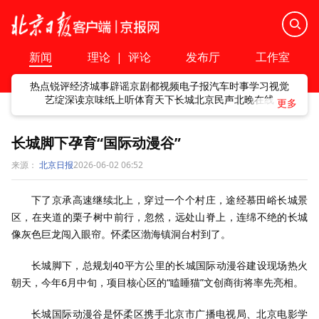
新闻
理论
|
评论
发布厅
工作室
热点
锐评
经济
城事
辟谣
京剧
都视频
电子报
汽车
时事
学习
视觉
艺绽
深读
京味
纸上听
体育
天下
长城
北京民声
北晚在线
长城脚下孕育“国际动漫谷”
来源：
北京日报
2026-06-02 06:52
下了京承高速继续北上，穿过一个个村庄，途经慕田峪长城景
区，在夹道的栗子树中前行，忽然，远处山脊上，连绵不绝的长城
像灰色巨龙闯入眼帘。怀柔区渤海镇洞台村到了。
长城脚下，总规划40平方公里的长城国际动漫谷建设现场热火
朝天，今年6月中旬，项目核心区的“瞌睡猫”文创商街将率先亮相。
长城国际动漫谷是怀柔区携手北京市广播电视局、北京电影学