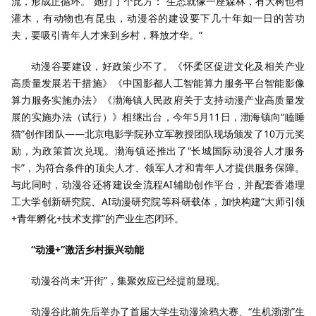
流，形成正循环。”她打了个比方：“生态就像一座森林，有大树也有
灌木，有动物也有昆虫，动漫谷的建设要下几十年如一日的苦功
夫，要吸引青年人才来到乡村，释放才华。”
动漫谷要建设，好政策少不了。《怀柔区促进文化及相关产业
高质量发展若干措施》《中国影都人工智能算力服务平台智能影像
算力服务实施办法》《渤海镇人民政府关于支持动漫产业高质量发
展的实施办法（试行）》相继出台，今年5月11日，渤海镇向“瞌睡
猫”创作团队——北京电影学院孙立军教授团队现场颁发了10万元奖
励，为政策首次兑现。渤海镇还推出了“长城国际动漫谷人才服务
卡”，为符合条件的顶尖人才、领军人才和青年人才提供服务保障。
与此同时，动漫谷还将建设全流程AI辅助创作平台，并配套香港理
工大学创新研究院、AI动漫研究院等科研载体，加快构建“大师引领
+青年孵化+技术支撑”的产业生态闭环。
“动漫+”激活乡村振兴动能
动漫谷尚未“开街”，集聚效应已经提前显现。
动漫谷此前先后举办了首届大学生动漫涂鸦大赛、“生机渤渤”生