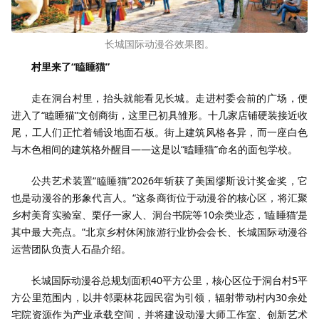
长城国际动漫谷效果图。
村里来了“瞌睡猫”
走在洞台村里，抬头就能看见长城。走进村委会前的广场，便
进入了“瞌睡猫”文创商街，这里已初具雏形。十几家店铺硬装接近收
尾，工人们正忙着铺设地面石板。街上建筑风格各异，而一座白色
与木色相间的建筑格外醒目——这是以“瞌睡猫”命名的面包学校。
公共艺术装置“瞌睡猫”2026年斩获了美国缪斯设计奖金奖，它
也是动漫谷的形象代言人。“这条商街位于动漫谷的核心区，将汇聚
乡村美育实验室、栗仔一家人、洞台书院等10余类业态，‘瞌睡猫’是
其中最大亮点。”北京乡村休闲旅游行业协会会长、长城国际动漫谷
运营团队负责人石晶介绍。
长城国际动漫谷总规划面积40平方公里，核心区位于洞台村5平
方公里范围内，以井邻栗林花园民宿为引领，辐射带动村内30余处
宅院资源作为产业承载空间，并将建设动漫大师工作室、创新艺术