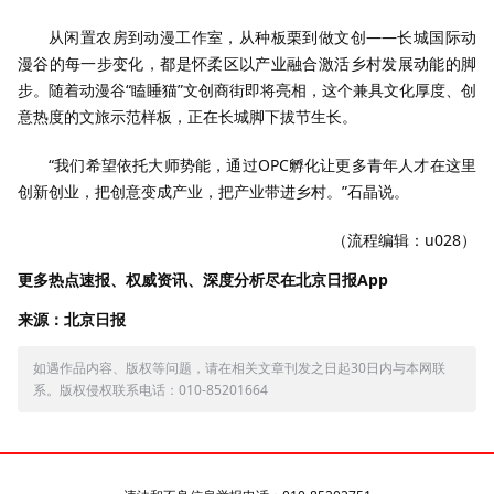
从闲置农房到动漫工作室，从种板栗到做文创——长城国际动
漫谷的每一步变化，都是怀柔区以产业融合激活乡村发展动能的脚
步。随着动漫谷“瞌睡猫”文创商街即将亮相，这个兼具文化厚度、创
意热度的文旅示范样板，正在长城脚下拔节生长。
“我们希望依托大师势能，通过OPC孵化让更多青年人才在这里
创新创业，把创意变成产业，把产业带进乡村。”石晶说。
（流程编辑：u028）
更多热点速报、权威资讯、深度分析尽在北京日报App
来源：北京日报
如遇作品内容、版权等问题，请在相关文章刊发之日起30日内与本网联
系。版权侵权联系电话：010-85201664