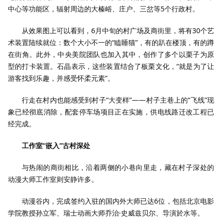
中心等功能区，辐射周边的大榛峪、庄户、三岔等5个行政村。
从效果图上可以看到，6月中旬的村广场及商街里，将有30个艺
术装置陆续就位：数个大小不一的“瞌睡猫”，有的趴在楼顶，有的蹲
在街角。此外，中央美院团队也加入其中，创作了多个以栗子为原
型的打卡装置。石晶表示，这些装置结合了板栗文化，“就是为了让
游客找到乐趣，并感受怀柔元素”。
行走在村内也能感受到村子“大变样”——村子主巷上的“飞线”现
象已经彻底消除，配套停车场项目正在实施，供电线路迁改工程已
经完成。
工作室“嵌入”古村深处
与热闹的商街相比，沿着两侧的小巷向里走，藏在村子深处的
动漫大师工作室则安静许多。
动漫谷内，完成签约入驻的国内外大师已达6位，包括北京电影
学院教授孙立军、瑞士动画大师乔治·史威兹贝尔、导演於水等。