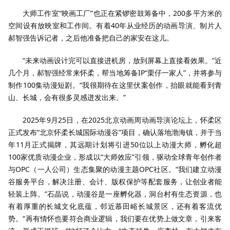
大师工作室“映画工厂”也正在紧锣密鼓筹备中，200多平方米的
空间设有放映室和工作间。有着40年从业经历的动画导演、制片人
郝智强告诉记者，之后他准备把自己的家安在这儿。
“未来动画设计完可以直接进机房，放到屏幕上直接看效果。”近
几个月，郝智强经常来怀柔，帮当地筹备IP“栗仔一家人”，并将参与
制作100集动漫短剧。“我很期待在这里伏案创作，抬眼就能看到青
山、长城，会有很多灵感迸发出来。”
2025年9月25日，在2025北京动画周动画导演论坛上，怀柔区
正式发布“北京怀柔长城国际动漫谷”项目，确认落地渤海镇，并于当
年11月正式揭牌，其远期计划将引进50位以上动漫大师，孵化超
100家优质动漫企业，形成以“大师效应”引领，驱动全球青年创作者
与OPC（一人公司）生态集聚的动漫主题OPC社区。“我们建立动漫
谷服务平台，解决注册、会计、版权保护等配套服务，让创业者能
轻装上阵。”石晶说，动漫谷是一座孵化器，洞台村有生态资源，也
有着厚重的长城文化底蕴，邻近慕田峪长城景区，还有着客流优
势。“再有情怀也要符合商业逻辑，我们要在优势上做文章，引来客