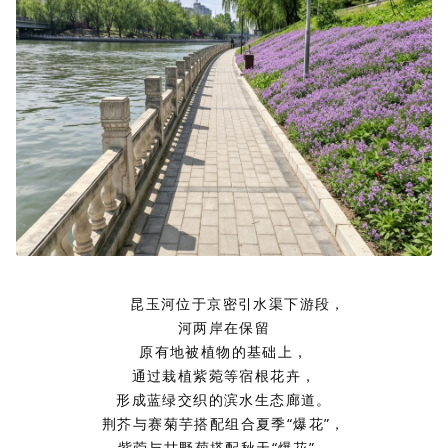
昆玉河位于京密引水渠下游段，
河两岸在保留
原有地被植物的基础上，
通过栽植紫菀等宿根花卉，
形成蓝绿交织的滨水生态廊道。
荆芥与赛菊芋搭配组合夏季“爆花”，
紫菀与甘野菊搭配秋天“爆花”，