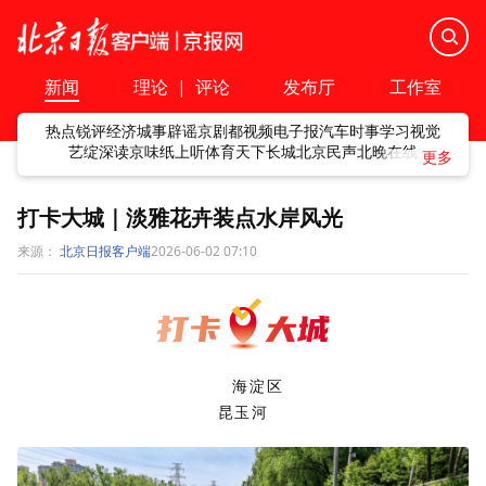
新闻
理论
|
评论
发布厅
工作室
热点
锐评
经济
城事
辟谣
京剧
都视频
电子报
汽车
时事
学习
视觉
艺绽
深读
京味
纸上听
体育
天下
长城
北京民声
北晚在线
打卡大城｜淡雅花卉装点水岸风光
来源：
北京日报客户端
2026-06-02 07:10
海淀区
昆玉河