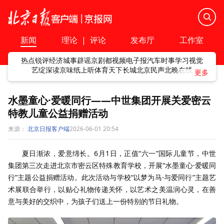
新闻
理论
|
评论
发布厅
工作室
热点
锐评
经济
城事
辟谣
京剧
都视频
电子报
汽车
时事
学习
视觉
艺绽
深读
京味
纸上听
体育
天下
长城
北京民声
北晚在线
水墨童心·爱暖同行——中世集团开展关爱密云
特教儿童公益捐赠活动
来源：
北京日报客户端
2026-06-01 20:54
夏日渐浓，爱意绵长。6月1日，正值“六一”国际儿童节，中世
集团第三次走进北京市密云区特殊教育学校，开展“水墨童心·爱暖同
行”主题公益捐赠活动。此次活动与学校“以梦为马·与爱同行”主题艺
术展联合举行，以贴心礼物传递关怀，以艺术之美温润心灵，在善
意与美好的交织中，为孩子们送上一份特别的节日礼物。