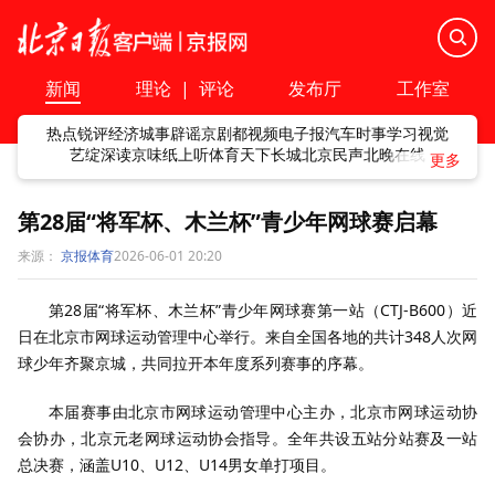
新闻
理论
|
评论
发布厅
工作室
热点
锐评
经济
城事
辟谣
京剧
都视频
电子报
汽车
时事
学习
视觉
艺绽
深读
京味
纸上听
体育
天下
长城
北京民声
北晚在线
第28届“将军杯、木兰杯”青少年网球赛启幕
来源：
京报体育
2026-06-01 20:20
第28届“将军杯、木兰杯”青少年网球赛第一站（CTJ-B600）近
日在北京市网球运动管理中心举行。来自全国各地的共计348人次网
球少年齐聚京城，共同拉开本年度系列赛事的序幕。
本届赛事由北京市网球运动管理中心主办，北京市网球运动协
会协办，北京元老网球运动协会指导。全年共设五站分站赛及一站
总决赛，涵盖U10、U12、U14男女单打项目。