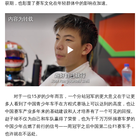
获期，也彰显了赛车文化在年轻群体中的影响在加速。
内容为转载
对于一位15岁的少年而言，一个分站冠军的更大意义在于让更
多人看到了中国青少年车手在方程式赛场上可以达到的高度，也让
中国赛车产业多年来的基础建设和人才培养有了一个可见的回报。
赵子竣不仅为自己和车队赢得了荣誉，也为千千万万怀揣赛车梦的
中国少年点燃了前行的信号——周冠宇之后中国第二位F1赛车手，
也许就在不远处。