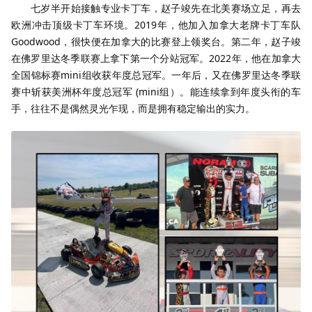
七岁半开始接触专业卡丁车，赵子竣先在北美赛场立足，再去
欧洲冲击顶级卡丁车环境。2019年，他加入加拿大老牌卡丁车队
Goodwood，很快便在加拿大的比赛登上领奖台。第二年，赵子竣
在佛罗里达冬季联赛上拿下第一个分站冠军。2022年，他在加拿大
全国锦标赛mini组收获年度总冠军。一年后，又在佛罗里达冬季联
赛中斩获美洲杯年度总冠军 (mini组）。能连续拿到年度头衔的车
手，往往不是偶然灵光乍现，而是拥有稳定输出的实力。