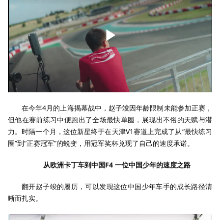
在今年4月的上海揭幕战中，赵子竣因年龄限制未能参加正赛，
但他在赛前练习中便跑出了全场最快单圈，展现出不俗的天赋与潜
力。时隔一个月，这位新星终于在天津V1赛道上完成了从“最快练习
圈”到“正赛冠军”的蜕变，用冠军奖杯兑现了自己的速度承诺。
从欧洲卡丁车到中国F4 一位中国少年的速度之路
翻开赵子竣的履历，可以发现这位中国少年车手的成长路径清
晰而扎实。