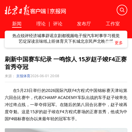
新闻
理论
|
评论
发布厅
工作室
热点
锐评
经济
城事
辟谣
京剧
都视频
电子报
汽车
时事
学习
视觉
艺绽
深读
京味
纸上听
体育
天下
长城
北京民声
北晚在线
刷新中国赛车纪录 一鸣惊人 15岁赵子竣F4正赛
首秀夺冠
来源：
京报体育
2026-06-01 20:08
在5月23日举行的2026国际汽联F4方程式中国锦标赛天津站第
六回合比赛中，代表CHAMP ACADEMY车队出战的车手赵子竣率先
冲过终点线，一举夺得冠军。在随后的第八回合比赛中，赵子竣再
度夺魁。这是15岁的赵子竣在F4方程式赛场的正赛首秀，他成为中
国F4锦标赛创办以来最年轻的冠军车手。