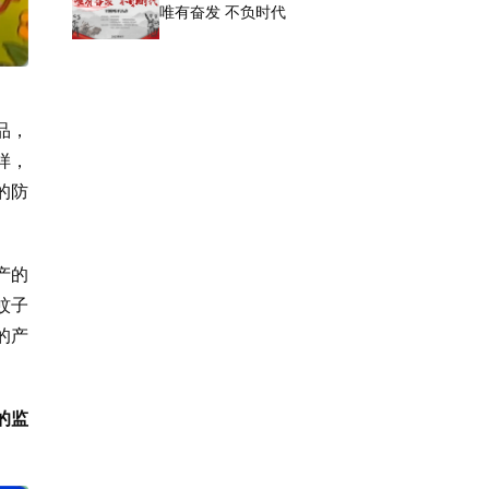
唯有奋发 不负时代
品，
样，
的防
产的
蚊子
的产
的监