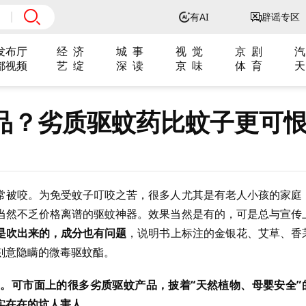
有AI
辟谣专区
发布厅
经 济
城 事
视 觉
京 剧
汽
都视频
艺 绽
深 读
京 味
体 育
天
品？劣质驱蚊药比蚊子更可
常被咬。为免受蚊子叮咬之苦，很多人尤其是有老人小孩的家庭
当然不乏价格离谱的驱蚊神器。效果当然是有的，可是总与宣传
是吹出来的，成分也有问题
，说明书上标注的金银花、艾草、香
刻意隐瞒的微毒驱蚊酯。
。可市面上的很多劣质驱蚊产品，披着“天然植物、母婴安全”
实在在的坑人害人。