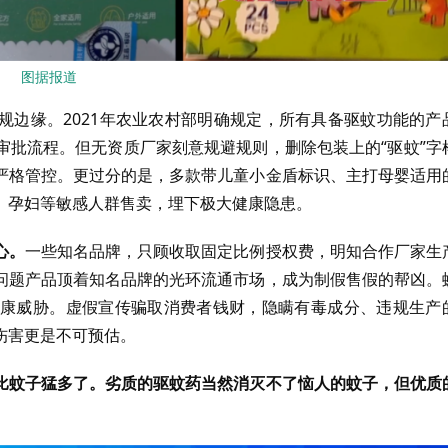
图据报道
规边缘。2021年农业农村部明确规定，所有具备驱蚊功能的产
审批流程。但无资质厂家刻意规避规则，删除包装上的“驱蚊”字
严格管控。更过分的是，多款带儿童小金盾标识、主打母婴适用
、孕妇等敏感人群售卖，埋下极大健康隐患。
心。
一些知名品牌，只顾收取固定比例授权费，明知合作厂家生
问题产品顶着知名品牌的光环流通市场，成为制假售假的帮凶。
康威胁。虚假宣传骗取消费者钱财，隐瞒有毒成分、违规生产
伤害更是不可预估。
比蚊子猛多了。劣质的驱蚊药当然消灭不了恼人的蚊子，但优质