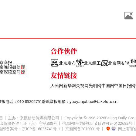
合作伙伴
京商报
北京发布
北京组工
北京网友说
京晚报微信
京深读空间
友情链接
人民网
新华网
央视网
光明网
中国网
中国日报网
话：010-85202751
辟谣举报邮箱：yaoyanjubao@takefoto.cn
团
主办：京报移动传媒有限公司
Copyright ©1996-
2026
Beijing Daily Gro
出版服务许可证（京）字第338号
信息网络传播视听节目许可证0122682号
部备案号：京ICP备16035741号-1
京新网备2010001号
网上有害