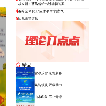
杨立新：曹禺曾给出过确切答案
4
要给全体职工“应休尽休”的底气
5
因凡蒂诺道歉
精品
赏冰乐雪 京彩新春
氢能领航 双碳助力
山水印象 不止青绿