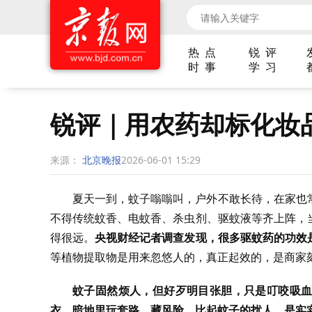
热 点
锐 评
时 事
学 习
锐评｜用农药却标化妆
来源：
北京晚报
2026-06-01 15:29
夏天一到，蚊子嗡嗡叫，户外不敢长待，在家也
不得传统蚊香、电蚊香、杀虫剂、驱蚊液等齐上阵，
得很远。
央视财经记者调查发现，很多驱蚊药的功效
等植物提取物是用来忽悠人的，真正起效的，是商家
蚊子固然烦人，但好歹明目张胆，只是叮咬吸血
衣，暗地里玩套路、藏风险，比起蚊子的扰人，是实