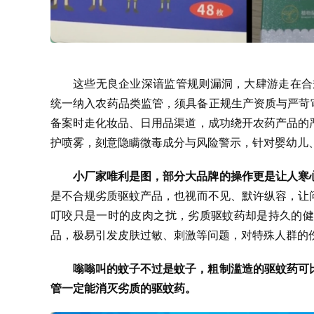
这些无良企业深谙监管规则漏洞，大肆游走在合
统一纳入农药品类监管，须具备正规生产资质与严苛
备案时走化妆品、日用品渠道，成功绕开农药产品的
护喷雾，刻意隐瞒微毒成分与风险警示，针对婴幼儿
小厂家唯利是图，部分大品牌的操作更是让人寒
是不合规劣质驱蚊产品，也视而不见、默许纵容，让
叮咬只是一时的皮肉之扰，劣质驱蚊药却是持久的健
品，极易引发皮肤过敏、刺激等问题，对特殊人群的
嗡嗡叫的蚊子不过是蚊子，粗制滥造的驱蚊药可
管一定能消灭劣质的驱蚊药。