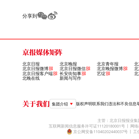
分享到
京报媒体矩阵
北京日报
北京晚报
北京青年报
北
北京日报微博
北京日报微信
北京晚报微博
北
北京日报客户端
长安街知事
艺绽
北
北晚在线
新闻与写作
关于我们
版权声明
联系我们
违法和不良信息举报电
集团介绍
主管：北京日报报业集
互联网新闻信息服务许可证11120180001号
网络
京公网安备11040202440037号
工信