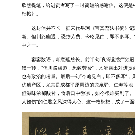
欣然提笔，给进贡者写了一封简短的感谢信。这便是
杷帖》。
这封信并不长，据宋代岳珂《宝真斋法书赞》记
新。但川路幽遐，恐致劳费。今略见白，即不多耳。
中之一。
寥寥数语，却意蕴悠长。前半句“良深慰悦”“独
锋一转，“但川路幽遐，恐致劳费”，又流露出对进贡
也有政治的考量。最后一句“今略见白，即不多耳”
优质产区，尤其是成都平原周边的龙泉驿、仁寿等地
但滋味浓郁酸甘，食后口中微凉，如今很难买到了。
人如伤”的仁君之风深得人心。这一枚枇杷，成了一