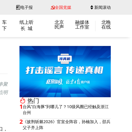
电子报
全国党媒
新闻滚动
 车
纸上听
北京
融媒体
北晚
民声
工作室
在线
 下
长 城
串聚
点明
热门
1
台风“白海豚”到哪儿了？10级风圈已经触及浙江
台州
2
《披荆斩棘2026》官宣全阵容，孙楠加入，邵兵
父子齐上阵
口，