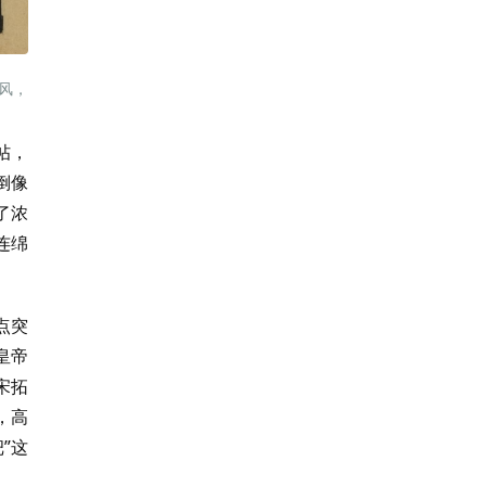
风，
帖，
倒像
了浓
连绵
点突
皇帝
宋拓
，高
”这