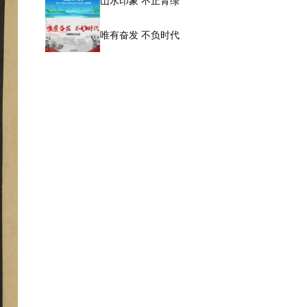
山水印象 不止青绿
唯有奋发 不负时代