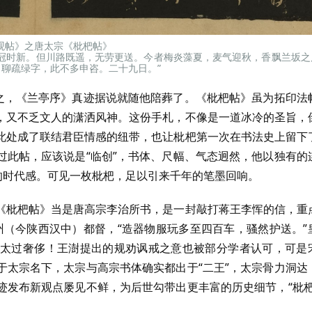
观帖》之唐太宗《枇杷帖》
独冠时新。但川路既遥，无劳更送。今者梅炎藻夏，麦气迎秋，香飘兰坂之
聊疏绿字，此不多申咨。二十九日。”
羲之，《兰亭序》真迹据说就随他陪葬了。《枇杷帖》虽为拓印法
，又不乏文人的潇洒风神。这份手札，不像是一道冰冷的圣旨，
此处成了联结君臣情感的纽带，也让枇杷第一次在书法史上留下
过此帖，应该说是“临创”，书体、尺幅、气态迥然，他以独有的
的时代感。可见一枚枇杷，足以引来千年的笔墨回响。
《枇杷帖》当是唐高宗李治所书，是一封敲打蒋王李恽的信，重
梁州（今陕西汉中）都督，“造器物服玩多至四百车，骚然护送。”
太过奢侈！王澍提出的规劝讽戒之意也被部分学者认可，可是
于太宗名下，太宗与高宗书体确实都出于“二王”，太宗骨力洞达
迹发布新观点屡见不鲜，为后世勾带出更丰富的历史细节，“枇杷