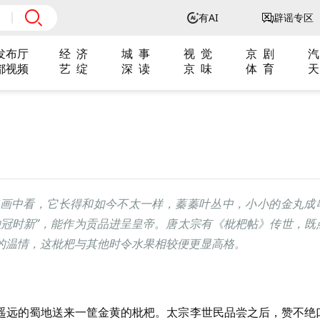
有AI
辟谣专区
发布厅
经 济
城 事
视 觉
京 剧
汽
都视频
艺 绽
深 读
京 味
体 育
天
画中看，它长得和如今不太一样，蓁蓁叶丛中，小小的金丸成
独冠时新”，能作为贡品进呈皇帝。唐太宗有《枇杷帖》传世，既
的温情，这枇杷与其他时令水果相较便更显高格。
遥远的蜀地送来一筐金黄的枇杷。太宗李世民品尝之后，赞不绝