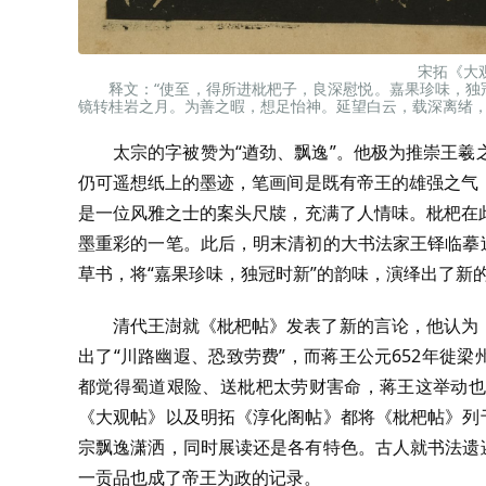
宋拓《大
释文：“使至，得所进枇杷子，良深慰悦。嘉果珍味，
镜转桂岩之月。为善之暇，想足怡神。延望白云，载深离绪，
太宗的字被赞为“遒劲、飘逸”。他极为推崇王
仍可遥想纸上的墨迹，笔画间是既有帝王的雄强之气
是一位风雅之士的案头尺牍，充满了人情味。枇杷在
墨重彩的一笔。此后，明末清初的大书法家王铎临摹
草书，将“嘉果珍味，独冠时新”的韵味，演绎出了新
清代王澍就《枇杷帖》发表了新的言论，他认为
出了“川路幽遐、恐致劳费”，而蒋王公元652年徙
都觉得蜀道艰险、送枇杷太劳财害命，蒋王这举动也
《大观帖》以及明拓《淳化阁帖》都将《枇杷帖》列
宗飘逸潇洒，同时展读还是各有特色。古人就书法遗
一贡品也成了帝王为政的记录。