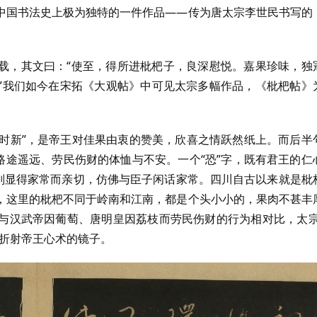
中国书法史上极为独特的一件作品——传为唐太宗李世民书写的
载，其文曰：“使至，得所进枇杷子，良深慰悦。嘉果珍味，独
”我们如今在宋拓《大观帖》中可见太宗多幅作品，《枇杷帖》
冠时新”，是帝王对佳果由衷的赞美，欣喜之情跃然纸上。而后半
路途遥远、劳民伤财的体恤与不安。一个“恐”字，既有君王的仁
，则显得家常而亲切，仿佛与臣子闲话家常。四川自古以来就是枇
，这里的枇杷不同于岭南和江南，都是个头小小的，果肉不甚丰
与汉武帝因葡萄、唐明皇因荔枝而劳民伤财的行为相对比，太宗
面折射帝王心术的镜子。