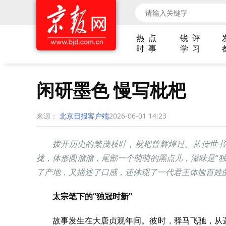
热 点
锐 评
时 事
学 习
闲研墨色 慢写枇杷
来源：
北京日报客户端
2026-06-01 14:23
拨开历史的繁茂枝叶，枇杷曾辉煌过。从传世书
拢，体形圆溜溜，尾部一个萌萌的黑点儿，滋味是“
了产地，又描述了口感，还体现了一代君王体恤百姓
太宗笔下的“独冠时新”
故事发生在大唐贞观年间。彼时，驿马飞驰，从