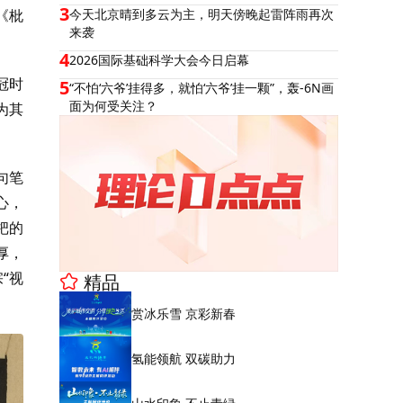
3
《枇
今天北京晴到多云为主，明天傍晚起雷阵雨再次
来袭
4
2026国际基础科学大会今日启幕
冠时
5
“不怕‘六爷’挂得多，就怕‘六爷’挂一颗”，轰-6N画
面为何受关注？
为其
句笔
心，
杷的
厚，
“视
精品
赏冰乐雪 京彩新春
氢能领航 双碳助力