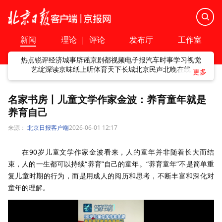
新闻
理论
|
评论
发布厅
工作室
热点
锐评
经济
城事
辟谣
京剧
都视频
电子报
汽车
时事
学习
视觉
艺绽
深读
京味
纸上听
体育
天下
长城
北京民声
北晚在线
名家书房丨儿童文学作家金波：养育童年就是
养育自己
来源：
北京日报客户端
2026-06-01 12:17
在90岁儿童文学作家金波看来，人的童年并非随着长大而结
束，人的一生都可以持续“养育”自己的童年。“养育童年”不是简单重
复儿童时期的行为，而是用成人的阅历和思考，不断丰富和深化对
童年的理解。