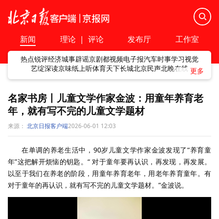
新闻
理论
|
评论
发布厅
工作室
热点
锐评
经济
城事
辟谣
京剧
都视频
电子报
汽车
时事
学习
视觉
艺绽
深读
京味
纸上听
体育
天下
长城
北京民声
北晚在线
名家书房丨儿童文学作家金波：用童年养育老
年，就有写不完的儿童文学题材
来源：
北京日报客户端
2026-06-01 12:03
在单调的养老生活中，90岁儿童文学作家金波发现了“养育童
年”这把解开烦恼的钥匙。“ 对于童年要再认识，再发现，再发展。
以至于我们在养老的阶段，用童年养育老年，用老年养育童年。有
对于童年的再认识，就有写不完的儿童文学题材。”金波说。