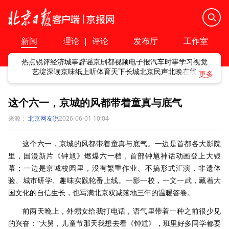
新闻
理论
|
评论
发布厅
工作室
热点
锐评
经济
城事
辟谣
京剧
都视频
电子报
汽车
时事
学习
视觉
艺绽
深读
京味
纸上听
体育
天下
长城
北京民声
北晚在线
这个六一，京城的风都带着童真与底气
来源：
北京网友说
2026-06-01 10:04
这个六一，京城的风都带着童真与底气。一边是首都各大影院
里，国漫新片《钟馗》燃爆六一档，首部钟馗神话动画登上大银
幕；一边是京城校园里，没有繁重作业、不搞形式汇演，非遗体
验、城市研学、趣味实践轮番上线。一影一校，一文一武，藏着大
国文化的自信生长，也写满北京双减落地三年的温暖答卷。
前两天晚上，外甥女给我打电话，语气里带着一种之前很少见
的兴奋：“大舅，儿童节那天我想去看《钟馗》，班里好多同学都要