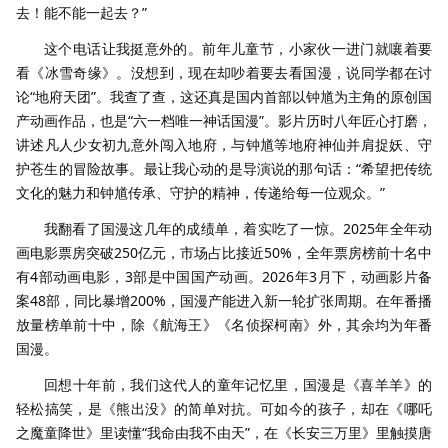
去！能不能一起去？”
这个电话让我挺意外的。前年儿童节，小家伙一进门就嚷着要
看《冰雪奇缘》。没想到，现在却吵着要去看国漫，说同学都在讨
论“地府天团”。我查了查，这还真是国内首部以钟馗为主角的原创国
产动画作品，也是“六一档唯一神话国漫”。影片历时八年匠心打磨，
讲述凡人少女初九意外闯入地府，与钟馗等地府神仙并肩捉妖、守
护苍生的冒险故事。最让我心动的是导演说的那句话：“希望把传统
文化的魅力和钟馗传承、守护的精神，传递给每一位观众。”
我翻看了国漫这几年的成绩单，着实吃了一惊。2025年全年动
画电影票房突破250亿元，市场占比接近50%，全年票房榜前十名中
有4部动画电影，3部是中国国产动画。2026年3月下，动画影片备
案48部，同比暴增200%，国漫产能进入新一轮扩张周期。在年番播
放量榜单前十中，除《航海王》《名侦探柯南》外，其余均为年番
国漫。
回想十年前，我们这代人的童年记忆里，国漫是《喜羊羊》的
轻松搞笑，是《熊出没》的简单对抗。可如今的孩子，却在《哪吒
之魔童降世》里读懂“我命由我不由天”，在《长安三万里》里触摸唐