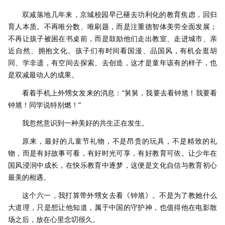
双减落地几年来，京城校园早已褪去功利化的教育焦虑，回归
育人本质。不再唯分数、唯刷题，而是注重德智体美劳全面发展；
不再让孩子被困在书桌前，而是鼓励他们走出教室、走进城市、亲
近自然、拥抱文化。孩子们有时间看国漫、品国风，有机会逛胡
同、学非遗，有空间去探索、去创造，这才是童年该有的样子，也
是双减最动人的成果。
看着手机上外甥女发来的消息：“舅舅，我要去看钟馗！我要看
钟馗！同学说特别燃！”
我忽然意识到一种美好的共生正在发生。
原来，最好的儿童节礼物，不是昂贵的玩具，不是精致的礼
物，而是有好故事可看，有好时光可享，有好教育可依。让少年在
国风浸润中成长，在快乐教育中逐梦，这便是文化自信与教育初心
最美的相遇。
这个六一，我打算带外甥女去看《钟馗》。不是为了教她什么
大道理，只是想让他知道，属于中国的守护神，也值得他在电影散
场之后，放在心里念叨很久。