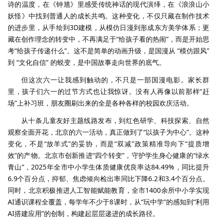
诗的温度，在《钟馗》里感受传统神话的现代演绎，在《浪浪山小
妖怪》中找到普通人的成长共鸣。这种变化，不仅只藏在制作技术
的进步里，从手绘到3D建模，从模仿日漫到形成东方美学体系；更
藏在创作理念的转变中，不再满足于“给孩子看的热闹”，而是开始思
考“给孩子传递什么”。这不是简单的动画升级，是国漫从 “模仿跟风”
到 “文化自信” 的蜕变，是中国故事走向世界的底气。
但这次六一让我感到触动的，不只是一部国漫电影。家长群
里，孩子们六一的过节方式也让我惊讶。没有人再像以前那样“赶
场”上补习班，朋友圈刷出来的全是各种各样的校园欢庆活动。
从十条儿童友好主题线路发布，到红色研学、科技探索、自然
观察全面开花，北京的六一活动，真正做到了“以孩子为中心”。这种
变化，不是“放羊式”的妥协，而是“双减”政策精准导向下“提质增
效”的产物。北京市创新推进“四个转变”，守护学生身心健康的“绿水
青山”，2025年全市中小学生体质健康优良率达84.49%，同比提升
6.9个百分点，抑郁、焦虑倾向检出率同比下降6.2和3.4个百分点。
同时，北京积极推进人工智能赋能教育，全市1400余所中小学实现
AI通识课程全覆盖，每学年不少于8课时，从“玩中学”的感知到“利用
AI搭建应用”的创制，构建起层层递进的成长路径。