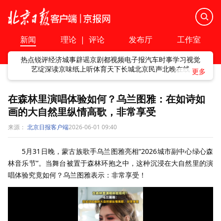
新闻
理论
|
评论
发布厅
工作室
热点
锐评
经济
城事
辟谣
京剧
都视频
电子报
汽车
时事
学习
视觉
艺绽
深读
京味
纸上听
体育
天下
长城
北京民声
北晚在线
在森林里演唱体验如何？乌兰图雅：在如诗如
画的大自然里纵情高歌，非常享受
来源：
北京日报客户端
2026-06-01 09:40
5月31日晚，蒙古族歌手乌兰图雅亮相“2026城市副中心绿心森
林音乐节”。当舞台被置于森林环抱之中，这种沉浸在大自然里的演
唱体验究竟如何？乌兰图雅表示：非常享受！