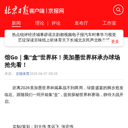
新闻
理论
|
评论
发布厅
工作室
热点
锐评
经济
城事
辟谣
京剧
都视频
电子报
汽车
时事
学习
视觉
艺绽
深读
京味
纸上听
体育
天下
长城
北京民声
北晚在线
馆Go｜集“盒”世界杯！美加墨世界杯承办球场
抢先看！
来源：
京报体育
2026-06-01 08:28
距离2026美加墨世界杯揭幕战不到两周，绿茵盛宴的脚步愈发
临近。跟随我们一同开箱集“盒”，提前探秘世界杯赛场，静待大战开
启。
监制/策划：刘大伟 李远飞 张宏伟