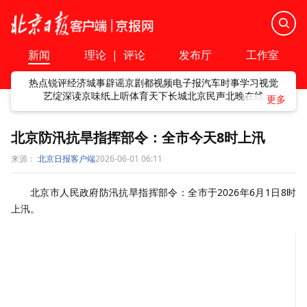
新闻
理论
|
评论
发布厅
工作室
热点
锐评
经济
城事
辟谣
京剧
都视频
电子报
汽车
时事
学习
视觉
艺绽
深读
京味
纸上听
体育
天下
长城
北京民声
北晚在线
北京防汛抗旱指挥部令：全市今天8时上汛
来源：
北京日报客户端
2026-06-01 06:11
北京市人民政府防汛抗旱指挥部令：全市于2026年6月1日8时
上汛。