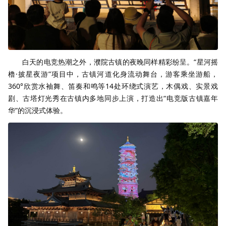
白天的电竞热潮之外，濮院古镇的夜晚同样精彩纷呈。“星河摇
橹·披星夜游”项目中，古镇河道化身流动舞台，游客乘坐游船，
360°欣赏水袖舞、笛奏和鸣等14处环绕式演艺，木偶戏、实景戏
剧、古塔灯光秀在古镇内多地同步上演，打造出“电竞版古镇嘉年
华”的沉浸式体验。