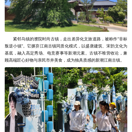
紧邻乌镇的濮院时尚古镇，走出差异化文旅道路，被称作“非标
叛逆小镇”。它摒弃江南古镇同质化模式，以盛唐建筑、宋韵文化为
基底，融入高定秀场、电竞赛事等新潮元素。古镇不唯营收论，兼
顾高端匠心好物与亲民市井美食，成为独具质感的新潮江南古镇。