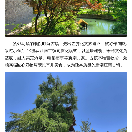
紧邻乌镇的濮院时尚古镇，走出差异化文旅道路，被称作“非标
叛逆小镇”。它摒弃江南古镇同质化模式，以盛唐建筑、宋韵文化为
基底，融入高定秀场、电竞赛事等新潮元素。古镇不唯营收论，兼
顾高端匠心好物与亲民市井美食，成为独具质感的新潮江南古镇。