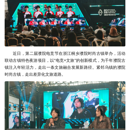
近日，第二届濮院电竞节在浙江桐乡濮院时尚古镇举办，活动
联动古镇特色夜游项目，以“电竞+文旅”的创新模式，为千年濮院古
镇注入年轻活力，走出一条文旅融合发展新路径。紧邻乌镇的濮院
时尚古镇，走出差异化文旅道路。