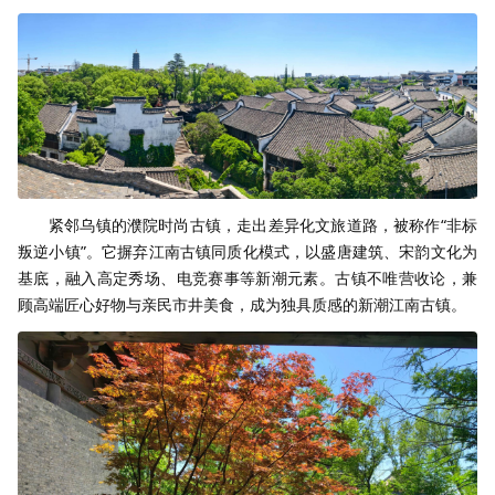
紧邻乌镇的濮院时尚古镇，走出差异化文旅道路，被称作“非标
叛逆小镇”。它摒弃江南古镇同质化模式，以盛唐建筑、宋韵文化为
基底，融入高定秀场、电竞赛事等新潮元素。古镇不唯营收论，兼
顾高端匠心好物与亲民市井美食，成为独具质感的新潮江南古镇。