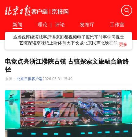
新闻
理论
|
评论
发布厅
工作室
热点
锐评
经济
城事
辟谣
京剧
都视频
电子报
汽车
时事
学习
视觉
艺绽
深读
京味
纸上听
体育
天下
长城
北京民声
北晚在线
电竞点亮浙江濮院古镇 古镇探索文旅融合新路
径
来源：
北京日报客户端
2026-05-31 15:49