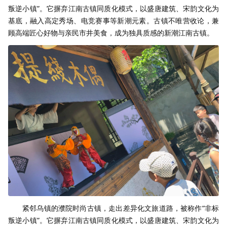
叛逆小镇”。它摒弃江南古镇同质化模式，以盛唐建筑、宋韵文化为
基底，融入高定秀场、电竞赛事等新潮元素。古镇不唯营收论，兼
顾高端匠心好物与亲民市井美食，成为独具质感的新潮江南古镇。
紧邻乌镇的濮院时尚古镇，走出差异化文旅道路，被称作“非标
叛逆小镇”。它摒弃江南古镇同质化模式，以盛唐建筑、宋韵文化为