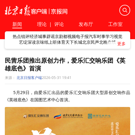
新闻
理论
|
评论
发布厅
工作室
热点
锐评
经济
城事
辟谣
京剧
都视频
电子报
汽车
时事
学习
视觉
艺绽
深读
京味
纸上听
体育
天下
长城
北京民声
北晚在线
民营乐团推出原创力作，爱乐汇交响乐团《英
雄底色》首演
来源：
北京日报客户端
2026-05-31 19:41
5月29日，由爱乐汇出品的爱乐汇交响乐团大型原创交响作品
《英雄底色》在国图艺术中心首演。