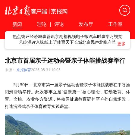
新闻
理论
|
评论
发布厅
工作室
热点
锐评
经济
城事
辟谣
京剧
都视频
电子报
汽车
时事
学习
视觉
艺绽
深读
京味
纸上听
体育
天下
长城
北京民声
北晚在线
北京市首届亲子运动会暨亲子体能挑战赛举行
来源：
京报体育
2026-05-31 10:05
5月30日，北京市第一届亲子运动会暨亲子体能挑战赛在平谷渔
阳滑雪场举行。此次赛事立足“健康第一”核心理念，联动教育、体
育、文旅、农业多方资源，将校园健康教育延伸至户外自然场景，
打造沉浸式亲子体育教育实践课堂。