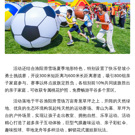
活动还结合渔阳滑雪场夏季地形特色，特别设置了快乐登坡小
勇士挑战赛，开设300米短距离与600米长距离赛道，吸引800组亲
子家庭参与。赛事以终点拔旗定胜负，各组别前10%共同拔旗胜出
的亲子家庭，可收获专属桃花护照，免费畅游平谷多个景区。
活动落地于平谷渔阳滑雪场万亩青葱草坪之上，开阔的天然绿
地、优良的生态环境构筑起纯天然的运动赛场。青山为幕、草坪为
台的户外场景，实现让孩子走出教室、拥抱自然、乐享运动。活动
精心打造了超多亲子互动体验，巨型气膜趣味运动、亲子彩虹伞、
趣味投球、旱地龙舟等多样活动，解锁花式遛娃新玩法。