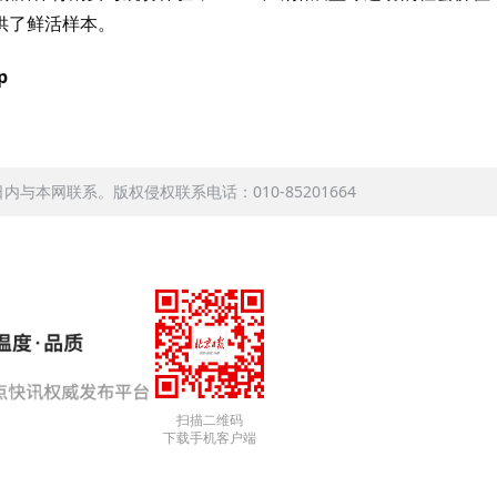
供了鲜活样本。
p
本网联系。版权侵权联系电话：010-85201664
扫描二维码
下载手机客户端