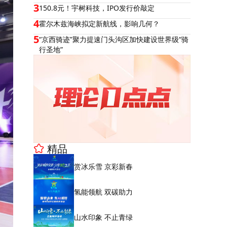
3
150.8元！宇树科技，IPO发行价敲定
4
霍尔木兹海峡拟定新航线，影响几何？
5
“京西骑迹”聚力提速门头沟区加快建设世界级“骑
行圣地”
精品
赏冰乐雪 京彩新春
氢能领航 双碳助力
山水印象 不止青绿