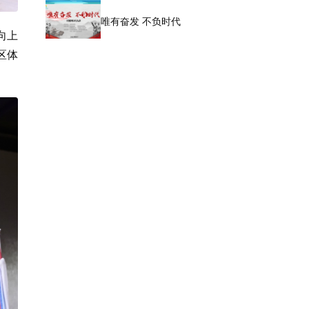
唯有奋发 不负时代
向上
区体