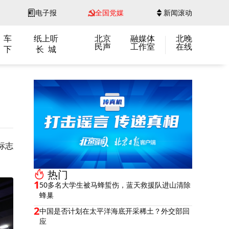
电子报
全国党媒
新闻滚动
 车
纸上听
北京
融媒体
北晚
民声
工作室
在线
 下
长 城
标志
热门
1
50多名大学生被马蜂蜇伤，蓝天救援队进山清除
蜂巢
2
中国是否计划在太平洋海底开采稀土？外交部回
应