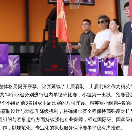
整体格局揭开序幕。比赛延续了上届赛制，上届前8名作为精英
共14个小组分别进行组内单循环比赛，小组第一出线。预赛晋
每个小组的前3名组成本届比赛的八强阵容。精英赛小组第4名的
。该赛制设计与动态升降级机制，将确保比赛全程保持高强度对抗
赛组织与赛事运行方面持续强化专业保障，经过国际级、国家级
工作，以规范化、专业化的执裁服务保障赛事平稳有序推进。