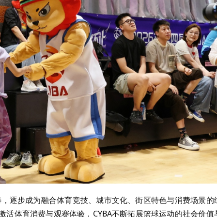
范畴，逐步成为融合体育竞技、城市文化、街区特色与消费场景的
激活体育消费与观赛体验，CYBA不断拓展篮球运动的社会价值