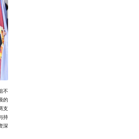
组不
级的
两支
与持
资深