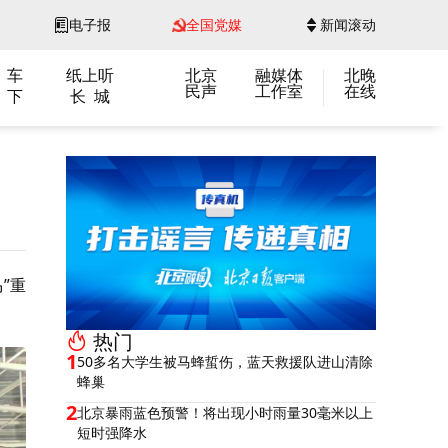
电子报
全国党媒
新闻滚动
 车
纸上听
北京
融媒体
北晚
民声
工作室
在线
 下
长 城
”重
热门
1
50多名大学生被马蜂蜇伤，蓝天救援队进山清除
蜂巢
2
北京暴雨蓝色预警！将出现小时雨量30毫米以上
短时强降水