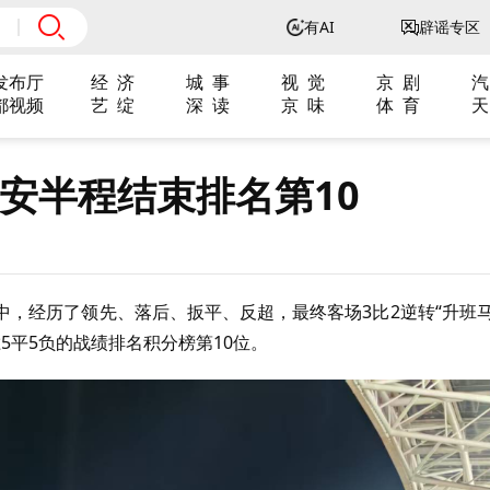
有AI
辟谣专区
发布厅
经 济
城 事
视 觉
京 剧
汽
都视频
艺 绽
深 读
京 味
体 育
天
国安半程结束排名第10
5轮中，经历了领先、落后、扳平、反超，最终客场3比2逆转“升班马
5平5负的战绩排名积分榜第10位。