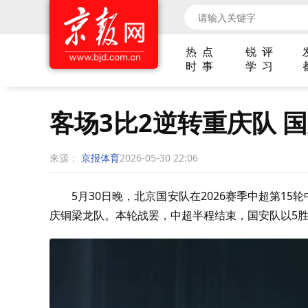
热 点
锐 评
时 事
学 习
客场3比2逆转重庆队 
来源：
京报体育
2026-05-30 22:06
5月30日晚，北京国安队在2026赛季中超第1
庆铜梁龙队。本轮战罢，中超半程结束，国安队以5胜