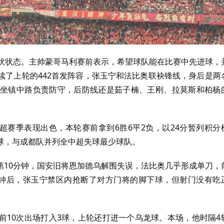
伏状态。
主帅蒙哥马利赛前表示，希望球队能在比赛中先进球，
续了上轮的442首发阵容，张玉宁和法比奥联袂锋线，身后是两
坐镇中路负责防守，后防线还是茹子楠、王刚、拉莫斯和柏杨
超赛季表现出色，本轮赛前拿到6胜6平2负，以24分暂列积分
3球，与成都队并列全中超失球最少球队。
第10分钟，国安旧将恩加德乌解围失误，法比奥几乎形成单刀，
钟后，张玉宁禁区内抢断了对方门将的脚下球，但射门没有吃
前10次出场打入3球，上轮还打进一个乌龙球。
本场，他时隔4