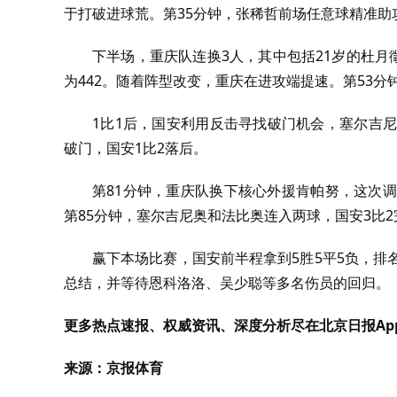
于打破进球荒。第35分钟，张稀哲前场任意球精准助
下半场，重庆队连换3人，其中包括21岁的杜月
为442。随着阵型改变，重庆在进攻端提速。第53分
1比1后，国安利用反击寻找破门机会，塞尔吉
破门，国安1比2落后。
第81分钟，重庆队换下核心外援肯帕努，这次
第85分钟，塞尔吉尼奥和法比奥连入两球，国安3比
赢下本场比赛，国安前半程拿到5胜5平5负，排
总结，并等待恩科洛洛、吴少聪等多名伤员的回归。
更多热点速报、权威资讯、深度分析尽在北京日报Ap
来源：京报体育