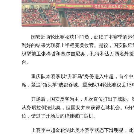
国安近两轮比赛收获1平1负，延续了本赛季的起
到好的结果为联赛上半程完美收官。
是役，国安队延
织型前卫张稀哲和塞尔吉尼奥，孔特和达万两名外援
合。
重庆队本赛季
以“升班马”身份进入中超，首个中
席，紧追“领头羊”成都蓉城。重庆队
14轮比赛仅丢1
开场后，国安反客为主，几次直传打出了威胁。
从身后拉倒法比奥，但国安并未获得点球机会。6分
位，错过了开场后的绝佳破门良机。
上赛季中超金靴法比奥本赛季状态下滑明显，此