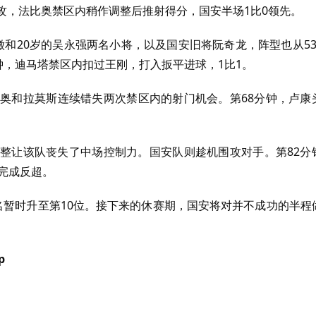
攻，法比奥禁区内稍作调整后推射得分，国安半场1比0领先。
徵和20岁的吴永强两名小将，以及国安旧将阮奇龙，阵型也从53
钟，迪马塔禁区内扣过王刚，打入扳平进球，1比1。
尼奥和拉莫斯连续错失两次禁区内的射门机会。第68分钟，卢康
调整让该队丧失了中场控制力。国安队则趁机围攻对手。第82分
2完成反超。
名暂时升至第10位。接下来的休赛期，国安将对并不成功的半程
p