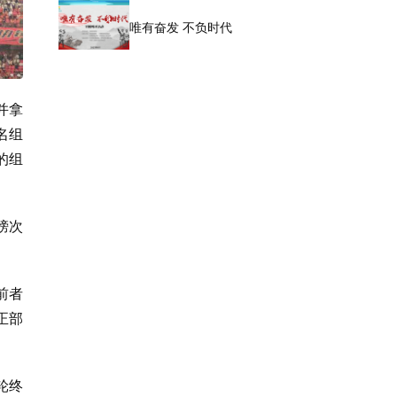
唯有奋发 不负时代
并拿
名组
的组
榜次
前者
正部
轮终