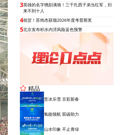
3
英雄的名字镌刻满墙！三千扎西子弟当红军，归
来不到十人
4
祝贺！苏炜杰获颁2026年度考普斯奖
5
北京发布积水内涝风险蓝色预警
精品
赏冰乐雪 京彩新春
氢能领航 双碳助力
山水印象 不止青绿