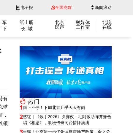
电子报
全国党媒
新闻滚动
 车
纸上听
北京
融媒体
北晚
民声
工作室
在线
 下
长 城
行
持有
热门
克球
1
雨下不停！下周北京几乎天天有雨
证，
2
艺绽｜《歌手2026》决赛夜，毛阿敏助阵齐豫合
唱《相思》，歌坛传奇同台情怀满满
以领
3
重磅！北京进一步优化调整房地产政策，全文公