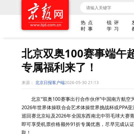
热 点
锐 评
时 事
学 习
北京双奥100赛事端午
专属福利来了！
来源：
北京日报客户端
2026-05-30 21:13
北京“双奥100赛事出行合作伙伴”中国南方航
2026年世界体操联合会艺术体操世界挑战杯或PPA
巡回赛北京站及2026年全国东西南北中羽毛球大
即可享受机票价格额外91折专属优惠，尽早完成认
取！