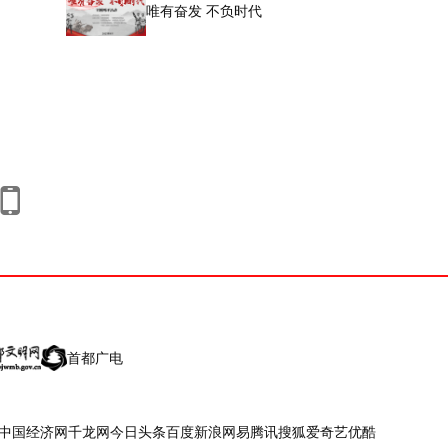
唯有奋发 不负时代
首都广电
中国经济网
千龙网
今日头条
百度
新浪
网易
腾讯
搜狐
爱奇艺
优酷