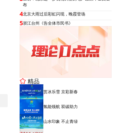
布
4
北京大雨过后彩虹闪现，晚霞登场
5
浙江台州《告全体市民书》
精品
赏冰乐雪 京彩新春
氢能领航 双碳助力
山水印象 不止青绿