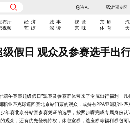
有AI
辟谣专区
发布厅
经 济
城 事
视 觉
京 剧
汽
都视频
艺 绽
深 读
京 味
体 育
天
超级假日 观众及参赛选手出
空为“端午赛事超级假日”观赛及参赛群体带来了专属出行福利，凡
亚洲职业匹克球巡回赛北京站门票的观众，或持有PPA亚洲职业匹
赛青少年赛北京分站赛参赛凭证的选手，按照步骤完成专属身份认
证的观众，还有优先登机特权，休息室券，选座券等福利券包可