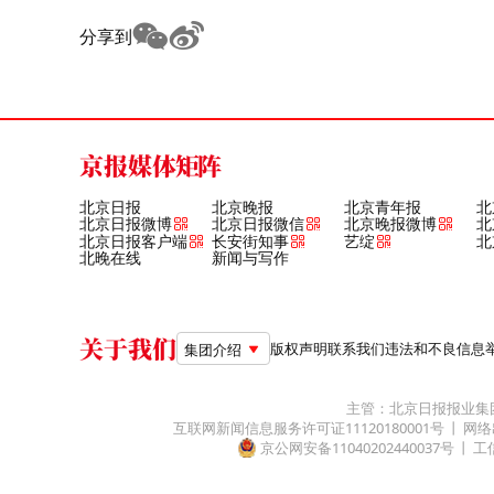
分享到
京报媒体矩阵
北京日报
北京晚报
北京青年报
北
北京日报微博
北京日报微信
北京晚报微博
北
北京日报客户端
长安街知事
艺绽
北
北晚在线
新闻与写作
关于我们
版权声明
联系我们
违法和不良信息举报电
集团介绍
主管：北京日报报业集
互联网新闻信息服务许可证11120180001号
网络
京公网安备11040202440037号
工信