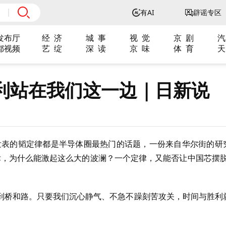
有AI
辟谣专区
发布厅
经 济
城 事
视 觉
京 剧
汽
都视频
艺 绽
深 读
京 味
体 育
天
利站在我们这一边｜日新说
为发表的韬定律都是半导体圈最热门的话题，一份来自华尔街的研
韬定律，为什么能激起这么大的波澜？一个定律，又能否让中国芯摆脱
到桥和路。只要我们沉心静气、不急不躁刻苦攻关，时间与胜利