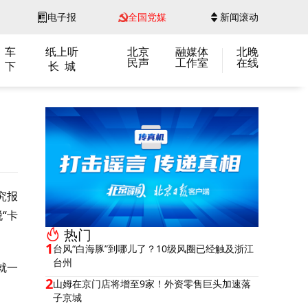
电子报
全国党媒
新闻滚动
 车
纸上听
北京
融媒体
北晚
民声
工作室
在线
 下
长 城
究报
“卡
热门
1
台风“白海豚”到哪儿了？10级风圈已经触及浙江
台州
就一
2
山姆在京门店将增至9家！外资零售巨头加速落
子京城