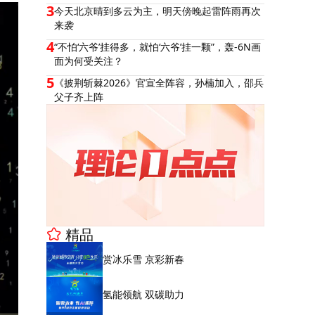
3
今天北京晴到多云为主，明天傍晚起雷阵雨再次
来袭
4
“不怕‘六爷’挂得多，就怕‘六爷’挂一颗”，轰-6N画
面为何受关注？
5
《披荆斩棘2026》官宣全阵容，孙楠加入，邵兵
父子齐上阵
精品
赏冰乐雪 京彩新春
氢能领航 双碳助力