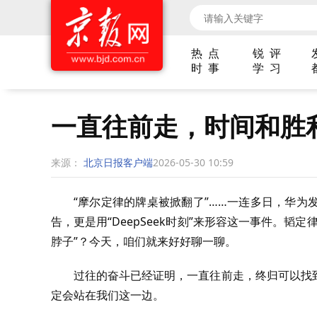
热 点
锐 评
时 事
学 习
一直往前走，时间和胜
来源：
北京日报客户端
2026-05-30 10:59
“摩尔定律的牌桌被掀翻了”……一连多日，华
告，更是用“DeepSeek时刻”来形容这一事件。
脖子”？今天，咱们就来好好聊一聊。
过往的奋斗已经证明，一直往前走，终归可以找
定会站在我们这一边。