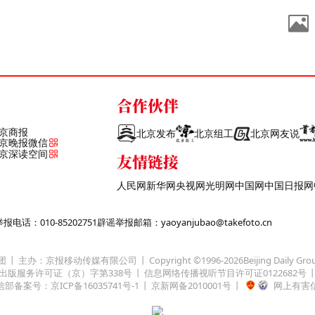
合作伙伴
京商报
北京发布
北京组工
北京网友说
京晚报微信
京深读空间
友情链接
人民网
新华网
央视网
光明网
中国网
中国日报网
话：010-85202751
辟谣举报邮箱：yaoyanjubao@takefoto.cn
团
主办：京报移动传媒有限公司
Copyright ©1996-
2026
Beijing Daily Gro
出版服务许可证（京）字第338号
信息网络传播视听节目许可证0122682号
部备案号：京ICP备16035741号-1
京新网备2010001号
网上有害