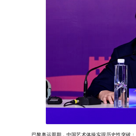
巴黎奥运周期，中国艺术体操实现历史性突破：