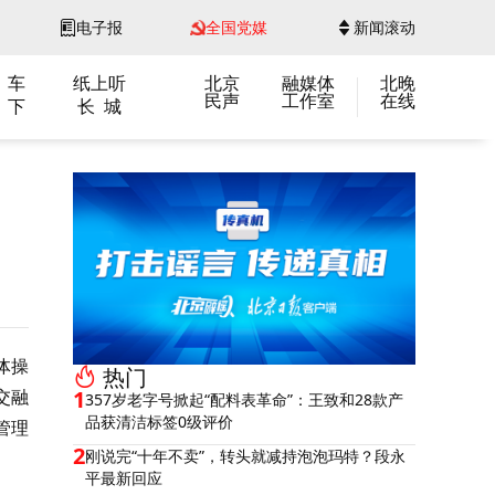
电子报
全国党媒
新闻滚动
 车
纸上听
北京
融媒体
北晚
民声
工作室
在线
 下
长 城
体操
热门
交融
1
357岁老字号掀起“配料表革命”：王致和28款产
品获清洁标签0级评价
管理
2
刚说完“十年不卖”，转头就减持泡泡玛特？段永
平最新回应