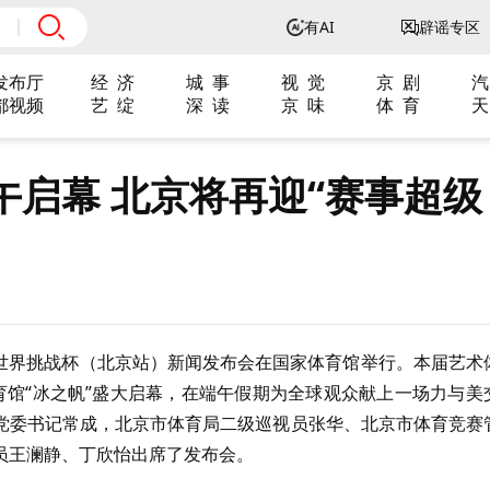
有AI
辟谣专区
发布厅
经 济
城 事
视 觉
京 剧
汽
都视频
艺 绽
深 读
京 味
体 育
天
启幕 北京将再迎“赛事超级
体操世界挑战杯（北京站）新闻发布会在国家体育馆举行。本届艺术
体育馆“冰之帆”盛大启幕，在端午假期为全球观众献上一场力与美
党委书记常成，北京市体育局二级巡视员张华、北京市体育竞赛
员王澜静、丁欣怡出席了发布会。