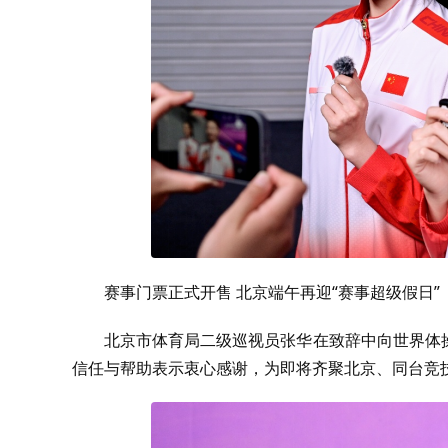
赛事门票正式开售 北京端午再迎“赛事超级假日”
北京市体育局二级巡视员张华在致辞中向世界体
信任与帮助表示衷心感谢，为即将齐聚北京、同台竞