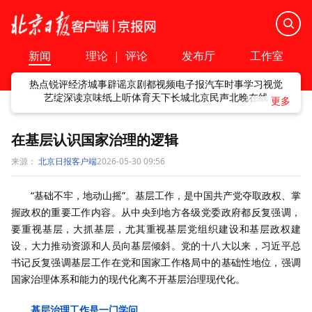
新闻
理论
|
评论
发布厅
工作室
热点
锐评
经济
城事
辟谣
京剧
都视频
电子报
汽车
时事
学习
视觉
艺绽
深读
京味
纸上听
体育
天下
长城
北京民声
北晚在线
在基层认识国家治理的逻辑
来源：
北京日报客户端
2026-05-30 09:56
“基础不牢，地动山摇”。基层工作，是中国共产党夺取政权、掌
握政权的重要工作内容。从中央到地方各级党委政府都反复强调，
要重视基层，大抓基层，尤其重视基层党组织建设和基层政权建
设，大力推动资源和人员向基层倾斜。党的十八大以来，习近平总
书记反复强调基层工作在党和国家工作格局中的基础性地位，强调
国家治理体系和能力的现代化离不开基层治理现代化。
基层治理工作是一门学问