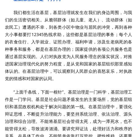
我们都生活在基层，基层治理就发生在我们的身边周围，与我
们的生活密切相关。从脆弱群体（如儿童、老人）、流动群体（如
农民工）遭遇的不幸，到各类小区中物业与居民的冲突，再到各种
大小事都要打12345热线求助，这些都是基层治理的事务；每个人
的衣食住行、入学就业、证照办理、福利申请，涉及生老病死的各
种事务和服务，都是在基层办理的；国家提供的各项公共服务也是
通过基层实现的。人们对执政党为人民服务理念的落实状况，对推
进国家治理现代化的努力程度，是从党和国家的基层组织那里感知
体认的。在基层治理中，可以观察到人民群众的喜怒哀乐，对执政
党的情感和对国家的认同。
“上面千条线，下面一根针”。基层治理是一门科学，基层治理工
作是一门学问。基层是社会问题矛盾发生的主要场所，党的基层组
织和基层政权机构处于解决问题的第一线。在基层治理中，要强化
辩证思维，不断提升治理能力，要坚持系统治理、依法治理、源头
治理和综合治理。不能将基层社会管得太死，成为一潭死水，也不
能管得太松，导致波涛汹涌。要讲究辩证法，处理好活力和秩序的
关系。在具体工作中，不能简单依靠打压管控、硬性维稳，还要重