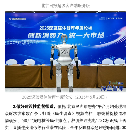
北京日报超级客户端服务版
2025深蓝媒体智库年度论坛（2025年5月28日）
2.做好建设性监督报道。
依托“北京民声帮您办”平台月均处理群
众诉求线索数百条，打造《民生调查》视频专栏，敏锐捕捉楼道堆
物顽疾、“僵尸”充电桩等民生痛点，密切关注充电宝3C标识线上售
卖、直播连麦造假等行业潜在风险，全年反映群众急难愁盼问题500