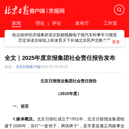
新闻
理论
|
评论
发布厅
工作室
热点
锐评
经济
城事
辟谣
京剧
都视频
电子报
汽车
时事
学习
视觉
艺绽
深读
京味
纸上听
体育
天下
长城
北京民声
北晚在线
全文｜2025年度京报集团社会责任报告发布
来源：
北京日报客户端
2026-05-30 09:25
北京日报报业集团社会责任报告
（2025年度）
一、前言
1.媒体概况。
北京日报社成立于1952年，北京日报报业集团组
建于2000年，实行“一套班子，两块牌子”，是市委直属正局级事业