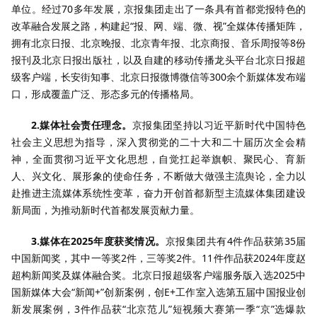
单位。经过70多年发展，京报集团走出了一条具有首都党报特色的
改革融合发展之路，构建起“报、网、端、微、视”全媒体传播矩阵，
拥有北京日报、北京晚报、北京青年报、北京商报、音乐周报等8份
报刊及北京日报出版社，以及自建的移动传播龙头平台北京日报超
级客户端，长安街知事、北京日报微博微信等300余个新媒体发布端
口，形成覆盖广泛、形态多元的传播格局。
2.媒体社会责任理念。
京报集团坚持以习近平新时代中国特色
社会主义思想为指导，深入贯彻党的二十大和二十届历次全会精
神，全面贯彻习近平文化思想，自觉扛起举旗帜、聚民心、育新
人、兴文化、展形象的使命任务，不断做大做强主流舆论，全力以
赴推进主流媒体系统性变革，奋力开创首都新型主流媒体集团建设
新局面，为推动新时代首都发展贡献力量。
3.媒体在2025年度获奖情况。
京报集团共有4件作品获第35届
中国新闻奖，其中一等奖2件，三等奖2件。11件作品获2024年度赵
超构新闻奖及媒体融合奖。北京日报超级客户端服务版入选2025中
国新媒体大会“新闻+”创新案例，创E+工作室入选第五届中国报业创
新发展案例，3件作品获“北京范儿”短视频大赛第一季“京”选爆款