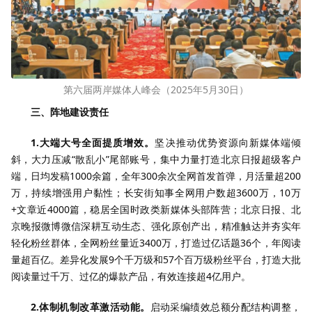
第六届两岸媒体人峰会（2025年5月30日）
三、阵地建设责任
1.大端大号全面提质增效。
坚决推动优势资源向新媒体端倾
斜，大力压减“散乱小”尾部账号，集中力量打造北京日报超级客户
端，日均发稿1000余篇，全年300余次全网首发首弹，月活量超200
万，持续增强用户黏性；长安街知事全网用户数超3600万，10万
+文章近4000篇，稳居全国时政类新媒体头部阵营；北京日报、北
京晚报微博微信深耕互动生态、强化原创产出，精准触达并夯实年
轻化粉丝群体，全网粉丝量近3400万，打造过亿话题36个，年阅读
量超百亿。差异化发展9个千万级和57个百万级粉丝平台，打造大批
阅读量过千万、过亿的爆款产品，有效连接超4亿用户。
2.体制机制改革激活动能。
启动采编绩效总额分配结构调整，