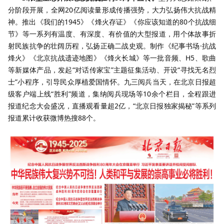
分阶段开展，全网20亿阅读量形成传播强势，大力弘扬伟大抗战精
神。推出《我们的1945》《烽火存证》《你应该知道的80个抗战细
节》等一系列有温度、有深度、有价值的大型报道，用个体故事折
射民族抗争的壮阔历程，弘扬正确二战史观。制作《纪事书场·抗战
烽火》《北京抗战遗迹地图》《烽火长城》等一批音频、H5、歌曲
等新媒体产品，发起“对话传家宝”主题征集活动、开设“寻找无名烈
士”小程序，引导民众厚植爱国情怀。九三阅兵当天，在北京日报超
级客户端上线“胜利”频道，集纳阅兵现场等10余个栏目，全程跟进
报道纪念大会盛况，直播观看量超2亿，“北京日报独家揭秘”等系列
报道累计收获微博热搜88个。