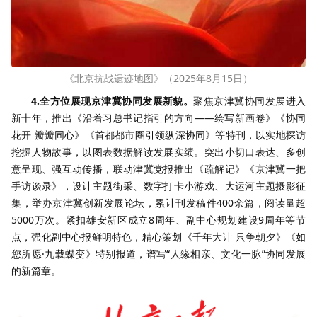
《北京抗战遗迹地图》（2025年8月15日）
4.全方位展现京津冀协同发展新貌。
聚焦京津冀协同发展进入
新十年，推出《沿着习总书记指引的方向——绘写新画卷》《协同
花开 瓣瓣同心》《首都都市圈引领纵深协同》等特刊，以实地探访
挖掘人物故事，以图表数据解读发展实绩。突出小切口表达、多创
意呈现、强互动传播，联动津冀党报推出《疏解记》《京津冀一把
手访谈录》，设计主题街采、数字打卡小游戏、大运河主题摄影征
集，举办京津冀创新发展论坛，累计刊发稿件400余篇，阅读量超
5000万次。紧扣雄安新区成立8周年、副中心规划建设9周年等节
点，强化副中心报鲜明特色，精心策划《千年大计 只争朝夕》《如
您所愿·九载蝶变》特别报道，谱写“人缘相亲、文化一脉”协同发展
的新篇章。