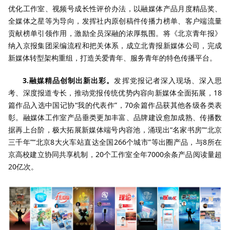
优化工作室、视频号成长性评价办法，以融媒体产品月度精品奖、
全媒体之星等为导向，发挥社内原创稿件传播力榜单、客户端流量
贡献榜单引领作用，激励全员深融的浓厚氛围。将《北京青年报》
纳入京报集团采编流程和把关体系，成立北青报新媒体公司，完成
新媒体转型架构重组，打造关爱青年、服务青年的特色传播平台。
3.融媒精品创制出新出彩。
发挥党报记者深入现场、深入思
考、深度报道专长，推动党报传统优势内容向新媒体全面拓展，18
篇作品入选中国记协“我的代表作”，70余篇作品获其他各级各类表
彰。融媒体工作室产品垂类更加丰富、品牌建设愈加成熟、传播数
据再上台阶，极大拓展新媒体端号内容池，涌现出“名家书房”“北京
三千年”“北京8大火车站直达全国266个城市”等出圈产品，与8所在
京高校建立协同共享机制，20个工作室全年7000余条产品阅读量超
20亿次。