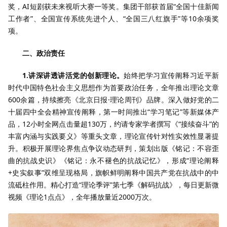
奖，AI短剧获未来视听大赛一等奖。集团干部获首届“全国十佳新闻
工作者”、全国宣传系统先进个人、“全国三八红旗手”等10余项奖
项。
二、政治责任
1.讲深讲透讲活党的创新理论。
始终把学习宣传阐释习近平新
时代中国特色社会主义思想作为首要政治任务，全年推出理论文章
600余篇，持续擦亮《北京日报·理论周刊》品牌。深入做好党的二
十届四中全会精神宣传阐释，第一时间推出“学习笔记”等新媒体产
品，12小时全网点击量超130万，约请专家学者撰写《“接续奋斗”的
丰富内涵与实践要义》等重头文章，理论宣传针对性实效性显著提
升。积极开展理论界焦点争议动态研判，策划出版《铭记：不容歪
曲的抗战史识》《铭记：永不褪色的抗战记忆》，形成“理论阐释
+史实叙事”双维呈现格局，旗帜鲜明阐释中国共产党在抗战中的中
流砥柱作用。精心打造“理论季评”第七季《解码抗战》，每日更新微
视频《理论1点点》，全年播放量近2000万次。