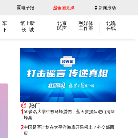
电子报
全国党媒
新闻滚动
 车
纸上听
北京
融媒体
北晚
民声
工作室
在线
 下
长 城
热门
1
50多名大学生被马蜂蜇伤，蓝天救援队进山清除
蜂巢
2
中国是否计划在太平洋海底开采稀土？外交部回
应