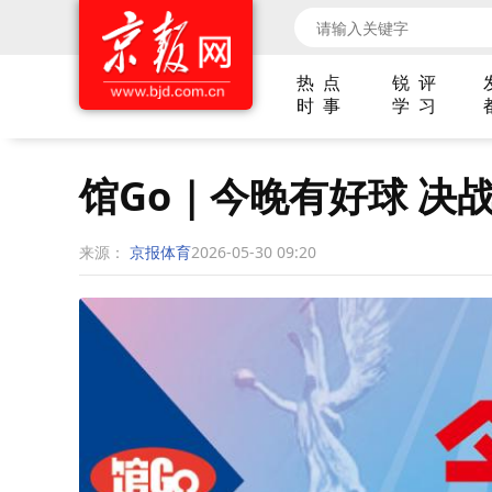
热 点
锐 评
时 事
学 习
馆Go｜今晚有好球 决
来源：
京报体育
2026-05-30 09:20