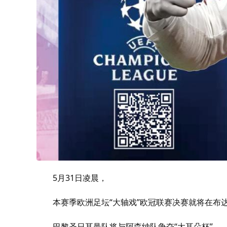
5月31日凌晨，
本赛季欧洲足坛“大轴戏”欧冠联赛决赛就将在布
巴黎圣日耳曼队将与阿森纳队争夺“大耳朵杯”。