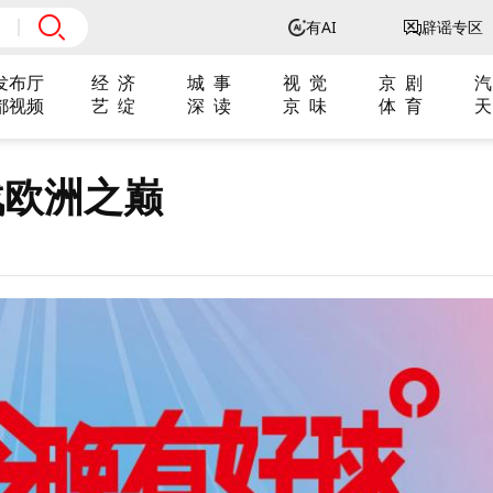
有AI
辟谣专区
发布厅
经 济
城 事
视 觉
京 剧
汽
都视频
艺 绽
深 读
京 味
体 育
天
战欧洲之巅