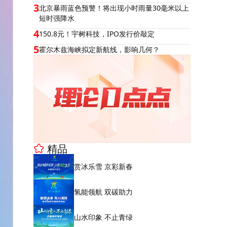
3
北京暴雨蓝色预警！将出现小时雨量30毫米以上
短时强降水
4
150.8元！宇树科技，IPO发行价敲定
5
霍尔木兹海峡拟定新航线，影响几何？
精品
赏冰乐雪 京彩新春
氢能领航 双碳助力
山水印象 不止青绿