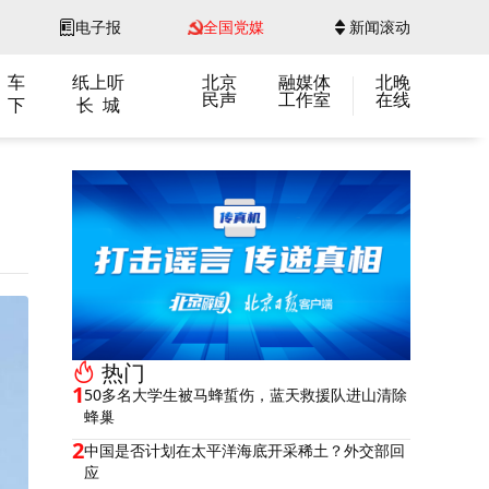
电子报
全国党媒
新闻滚动
 车
纸上听
北京
融媒体
北晚
民声
工作室
在线
 下
长 城
热门
1
50多名大学生被马蜂蜇伤，蓝天救援队进山清除
蜂巢
2
中国是否计划在太平洋海底开采稀土？外交部回
应