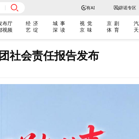
有AI
辟谣专区
发布厅
经 济
城 事
视 觉
京 剧
汽
都视频
艺 绽
深 读
京 味
体 育
天
集团社会责任报告发布