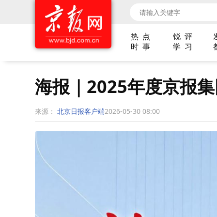
热 点
锐 评
时 事
学 习
海报｜2025年度京报
来源：
北京日报客户端
2026-05-30 08:00