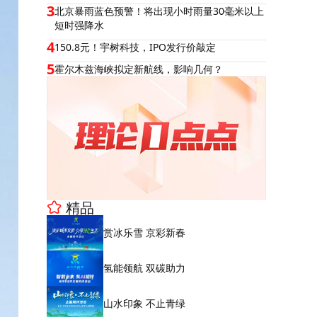
3
北京暴雨蓝色预警！将出现小时雨量30毫米以上
短时强降水
4
150.8元！宇树科技，IPO发行价敲定
5
霍尔木兹海峡拟定新航线，影响几何？
精品
赏冰乐雪 京彩新春
氢能领航 双碳助力
山水印象 不止青绿