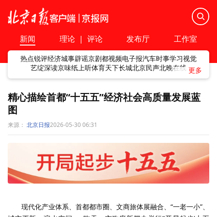
新闻
理论
|
评论
发布厅
工作室
热点
锐评
经济
城事
辟谣
京剧
都视频
电子报
汽车
时事
学习
视觉
艺绽
深读
京味
纸上听
体育
天下
长城
北京民声
北晚在线
精心描绘首都“十五五”经济社会高质量发展蓝
图
来源：
北京日报
2026-05-30 06:31
现代化产业体系、首都都市圈、文商旅体展融合、“一老一小”、