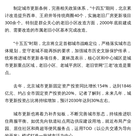
制定城市更新条例，完善相关政策体系，“十四五”期间，北京累
计改造提升西单、王府井等传统商圈40个，实施老旧厂房更新项目
300余个。特别是群众关心的老旧小区改造方面，2000年底前建成
的、需要改造的市属老旧小区基本完成改造。
“十五五”时期，北京将立足首都城市战略定位，严格落实城市总
体规划，坚守老城不能再拆的要求，加强城市历史文脉保护传承，
统筹推进城市更新各项任务。夏林茂表示，核心区和中心城区是城
市更新重点区域，老旧小区、老城平房区、老旧管网“三老”改造是重
点。
去年，北京城市更新固定资产投资同比增长154%，达到1846
亿元、约占全市固定资产投资的20%。记者了解到，未来几年，城
市更新投资占比将持续增加，预计2030年达到30%左右。
城市更新也将着力补齐短板，不断完善城市形态，持续推进职
住商服平衡。如优先向轨道站点周边供应建设用地，就近布局产业
园、居住社区和商超等便民服务点，运用TOD（以公共交通为导向
的开发）模式打造一批城市活力中心。