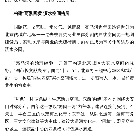
构建“两纵四横”滨水空间格局
国际范、文艺味、烟火气、风情感，亮马河近年来迅速晋升为
北京的城市地标——过去被各类商业主体分割的岸线空间统一规划
建设后，实现水岸与商业的无缝衔接，如今已成为市民休闲娱乐的
滨水公园。
“亮马河的治理经验，开阔了构建北京城区大滨水空间的视
野。”副市长文献表示，面向“十五五”，北京将围绕中心城区和城市
副中心，构建“两纵四横”滨水空间格局，进一步谱写人、水、城和谐
共生的协奏曲。
“两纵”，即两条纵向生态活力空间。东西“两纵”基本是围绕天安
门对称分布。西部这一纵以“两园一河”为主体，建设连接门头沟、石
景山、丰台三区的永定河文化带；东部这一纵以北运河、运河商务
区、三大文化建筑等为主体，建设大运河文化带。“四横”，即贯穿中
心城区、连接副中心的四条横向特色滨水廊道。