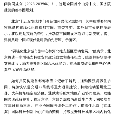
间协同规划（2023-2035年）》。这是全国首个由党中央、国务院
批复的都市圈规划。
北京“十五五”规划专门介绍如何强化区域协同，其中很重要的内
容就是构建现代化首都都市圈。市委常委、常务副市长夏林茂表
示，将以规划实施为牵引，推动都市圈建设不断取得新突破，携手
津冀共建中国式现代化建设的先行区、示范区。
“要强化北京城市副中心和河北雄安新区联动发展。”他表示，北
京将进一步增强支持雄安的政治自觉和责任担当，统筹抓好软硬件
支援建设，助力提升新区综合承载能力，推动形成雄安和副中心“两
翼齐飞”的生动格局。
如何共同构建首都都市圈？记者了解到，通勤圈强调职住协
同，将加快轨道交通22号线等重大项目建设，持续推动通州北三
县、大兴机场临空经济区、通武廊等毗邻地区产业协同发展。功能
圈强调疏解提升，将沿京津、京雄走廊布局新质生产力，积极培育
京津雄创新三角。产业协同圈强调分工协作，将抓住北京（京津
冀）国际科技创新中心扩围的契机，持续提升科技成果区域内转化