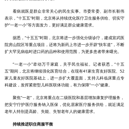
看病就医是群众非常关心的民生实事。市委常委、副市长靳伟
表示，“十五五”时期，北京将从持续优化医疗卫生服务供给、切实守
护“一老一小”等方面发力，更好满足群众健康需求。
据悉，“十五五”时期，北京将进一步强化分级诊疗，建成宣武医
院房山院区等重点项目，还将为新药上市进一步开辟“快车道”，不断
扩大罕见病临时进口药的品种和使用范围，为更多患者带来曙光。
“一老一小”牵动万千家庭，关乎民生福祉。记者获悉，“十五
五”期间，北京将继续强化医育结合，在现有41家生育友好医院、52
家儿童友好医院基础上，进一步扩大覆盖面，支持儿科临床重点专
科建设，发挥紧密型儿科医联体功能，有力保障“一小”健康。
聚焦“一老”，北京将重点在二级医院和基层增加康复护理服务，
把安宁疗护医疗服务纳入医保，优化居家医疗服务供给，就近满足
老年人特别是高龄、失能、失智老年人的健康需求。
持续推进职住商服平衡