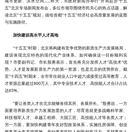
城市更新、滨水空间……昨天，市政府新闻办举行“开局起步‘十五
五’”北京专场新闻发布会，多位市领导围绕市民关心的热点话题，解
读北京“十五五”规划，描绘首都“十五五”经济社会高质量发展的蓝图
与实施路径。
加快建设高水平人才高地
“十五五”时期，北京将构建有竞争优势的新质生产力发展格局，
建设体现北京特色的现代化产业体系。如何确保这一目标顺利实
现？市委副书记、市长殷勇表示，首先将充分发挥人才“高技术”优
势。人才是发展新质生产力的第一资源，也是北京的优势所在。截
至“十四五”时期末，全市常住就业人口中超六成接受过高等教育，人
才资源总量超过800万人，其中专业技术人才、高技能人才合计占比
达65%。
“要让各类人才在北京能够各得其所、各展所长。”殷勇说，一方
面要培养新质生产力发展急需的人才，培育造就更多战略科学家、
科技领军人才、卓越工程师、大国工匠、高技能人才等各类人才；
另一方面，要加快构建青年友好型政策体系，实施住房保障、创业
服务等十条支持措施，充分激发年轻人创新创造活力，支持青年人