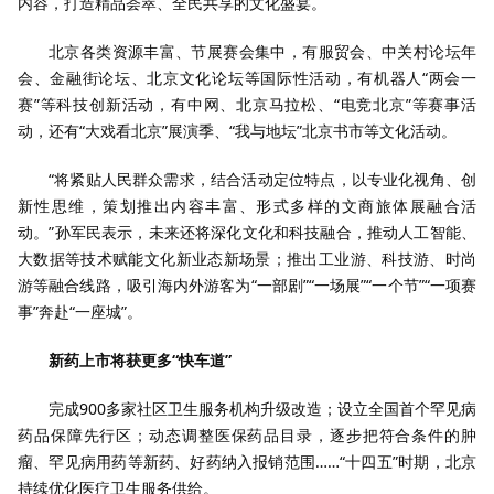
内容，打造精品荟萃、全民共享的文化盛宴。
北京各类资源丰富、节展赛会集中，有服贸会、中关村论坛年
会、金融街论坛、北京文化论坛等国际性活动，有机器人“两会一
赛”等科技创新活动，有中网、北京马拉松、“电竞北京”等赛事活
动，还有“大戏看北京”展演季、“我与地坛”北京书市等文化活动。
“将紧贴人民群众需求，结合活动定位特点，以专业化视角、创
新性思维，策划推出内容丰富、形式多样的文商旅体展融合活
动。”孙军民表示，未来还将深化文化和科技融合，推动人工智能、
大数据等技术赋能文化新业态新场景；推出工业游、科技游、时尚
游等融合线路，吸引海内外游客为“一部剧”“一场展”“一个节”“一项赛
事”奔赴“一座城”。
新药上市将获更多“快车道”
完成900多家社区卫生服务机构升级改造；设立全国首个罕见病
药品保障先行区；动态调整医保药品目录，逐步把符合条件的肿
瘤、罕见病用药等新药、好药纳入报销范围……“十四五”时期，北京
持续优化医疗卫生服务供给。