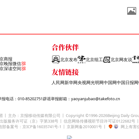
合作伙伴
京商报
北京发布
北京组工
北京网友说
京晚报微信
京深读空间
友情链接
人民网
新华网
央视网
光明网
中国网
中国日报网
话：010-85202751
辟谣举报邮箱：yaoyanjubao@takefoto.cn
团
主办：京报移动传媒有限公司
Copyright ©1996-
2026
Beijing Daily Gro
出版服务许可证（京）字第338号
信息网络传播视听节目许可证0122682号
部备案号：京ICP备16035741号-1
京新网备2010001号
网上有害