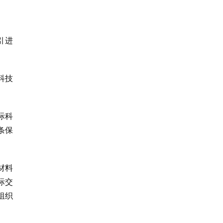
引进
科技
际科
条保
材料
际交
组织