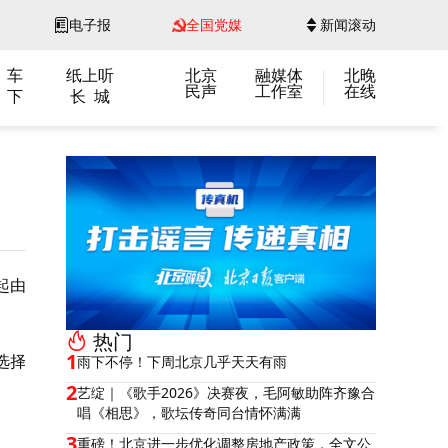
电子报
全国党媒
新闻滚动
 车
纸上听
北京
融媒体
北晚
民声
工作室
在线
 下
长 城
起由
。
热门
1
选择
雨下不停！下周北京几乎天天有雨
2
艺绽｜《歌手2026》决赛夜，毛阿敏助阵齐豫合
唱《相思》，歌坛传奇同台情怀满满
3
重磅！北京进一步优化调整房地产政策，全文公