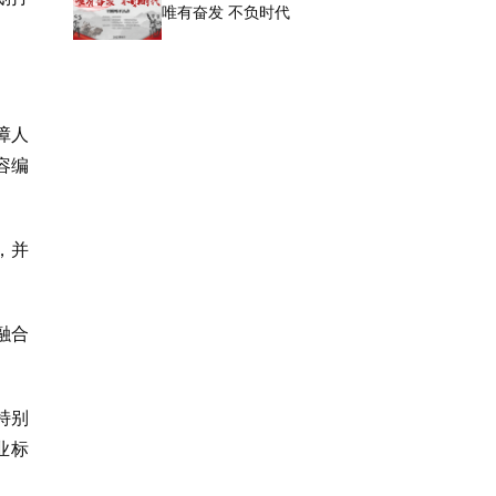
唯有奋发 不负时代
障人
容编
，并
融合
特别
业标