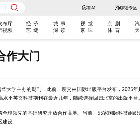
有AI
辟谣专区
发布厅
经 济
城 事
视 觉
京 剧
汽
都视频
艺 绽
深 读
京 味
体 育
天
合作大门
清华大学主办的期刊，此前一度交由国际出版平台发布，2025年
种高水平英文科技期刊在最近几年，陆续选择回归北京的出版平台
筑全球领先的基础研究开放合作高地。当前，55家国际科技组织
区建设。