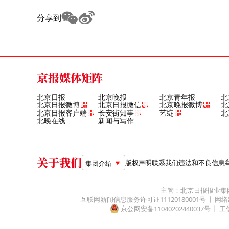
分享到
京报媒体矩阵
北京日报
北京晚报
北京青年报
北
北京日报微博
北京日报微信
北京晚报微博
北
北京日报客户端
长安街知事
艺绽
北
北晚在线
新闻与写作
关于我们
版权声明
联系我们
违法和不良信息举报电
集团介绍
主管：北京日报报业集
互联网新闻信息服务许可证11120180001号
网络
京公网安备11040202440037号
工信