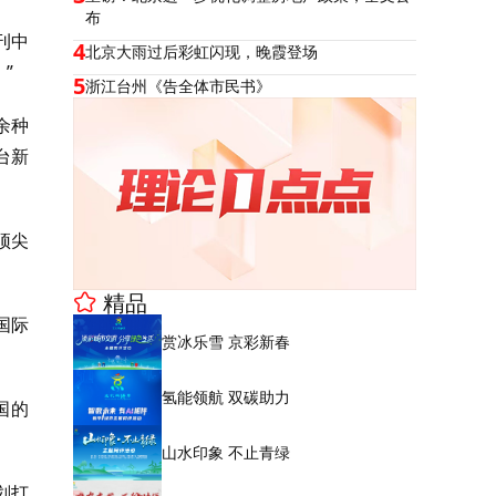
布
刊中
4
北京大雨过后彩虹闪现，晚霞登场
”
5
浙江台州《告全体市民书》
余种
台新
顶尖
精品
国际
赏冰乐雪 京彩新春
氢能领航 双碳助力
国的
山水印象 不止青绿
划打