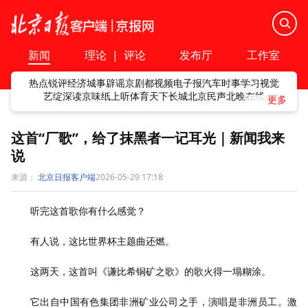
新闻
理论
|
评论
发布厅
工作室
热点
锐评
经济
城事
辟谣
京剧
都视频
电子报
汽车
时事
学习
视觉
艺绽
深读
京味
纸上听
体育
天下
长城
北京民声
北晚在线
这首“厂歌”，给了抹黑者一记耳光｜新闻我来
说
来源：
北京日报客户端
2026-05-29 17:18
听完这首歌你有什么感觉？
有人说，这比世界杯主题曲还燃。
这两天，这首叫《谦比希铜矿之歌》的歌火得一塌糊涂。
它出自中国有色集团非洲矿业公司之手，演唱是非洲员工。激