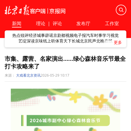
新闻
理论
|
评论
发布厅
工作室
热点
锐评
经济
城事
辟谣
京剧
都视频
电子报
汽车
时事
学习
视觉
艺绽
深读
京味
纸上听
体育
天下
长城
北京民声
北晚在线
市集、露营、名家演出……绿心森林音乐节最全
打卡攻略来了
来源：
大戏看北京资讯
2026-05-29 10:17