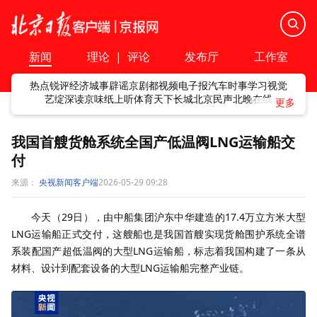
新闻
理论
|
评论
发布厅
工作室
热点
锐评
经济
城事
辟谣
京剧
都视频
电子报
汽车
时事
学习
视觉
艺绽
深读
京味
纸上听
体育
天下
长城
北京民声
北晚在线
我国首艘货舱系统全国产低温阀LNG运输船交
付
来源：
央视新闻客户端
2026-05-29 09:28
今天（29日），由中船集团沪东中华建造的17.4万立方米大型
LNG运输船正式交付，这艘船也是我国首艘实现货舱围护系统全谱
系装配国产超低温阀的大型LNG运输船，标志着我国构建了一条从
材料、设计到配套设备的大型LNG运输船完整产业链。