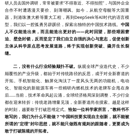
研人员去国外调研，常常被要求“不得靠近、不得拍照”，与国外企业
合作不时遭遇漫天要价、刻薄嘲讽。如今，从航空母舰等大国重
器，到港珠澳大桥等重大工程，再到DeepSeek等AI时代的语言模
型，我们以一腔孤勇另辟蹊径，探索出独特的中国技术路线。
中国
人不仅能造出来，而且能造出更好的——此时回望，那些艰困窘
迫、壁垒封锁，反而坚定了我们自立自强的决心与意志，促使创新
主体从科学原点思考发展道路，终于实现创新突破、撬开生长裂
缝。
二，没有什么行业经验颠扑不破。
纵观全球产业迭代史，不少
颠覆性的产业升级，都始于对传统路径的反思，成于对全新赛道的
开拓。手机智能化、触屏化淘汰了一度风头无两的功能机，电动
化、智能化的新能源车将一些精研内燃机技术的老牌车企甩在身
后……当前，技术革命风起云涌，全球经济格局深刻调整，不少行业
都在迎来转折：传统老路增量见顶，全新赛道尚在摸索。越是这样
的时刻，越要敢于打破思维定式。
恰如一位科学家所言，“教科书不
敢写的，我们为什么不能做？”中国科技要实现自主创新，就不能被
所谓的“定理”封印思想，就不能只做既有规则的跟随者，更要成为
敢于打破陈规的开拓者。