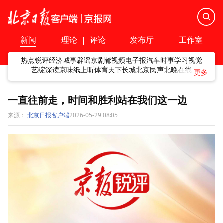
新闻
理论
|
评论
发布厅
工作室
热点
锐评
经济
城事
辟谣
京剧
都视频
电子报
汽车
时事
学习
视觉
艺绽
深读
京味
纸上听
体育
天下
长城
北京民声
北晚在线
一直往前走，时间和胜利站在我们这一边
来源：
北京日报客户端
2026-05-29 08:05