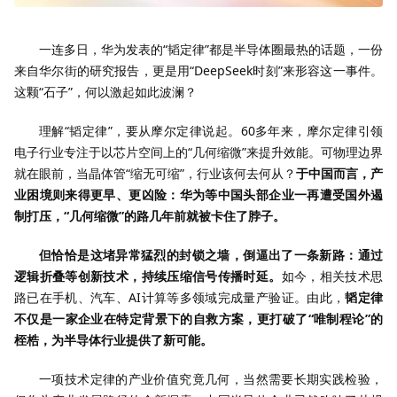
一连多日，华为发表的“韬定律”都是半导体圈最热的话题，一份
来自华尔街的研究报告，更是用“DeepSeek时刻”来形容这一事件。
这颗“石子”，何以激起如此波澜？
理解“韬定律”，要从摩尔定律说起。60多年来，摩尔定律引领
电子行业专注于以芯片空间上的“几何缩微”来提升效能。可物理边界
就在眼前，当晶体管“缩无可缩”，行业该何去何从？
于中国而言，产
业困境则来得更早、更凶险：华为等中国头部企业一再遭受国外遏
制打压，“几何缩微”的路几年前就被卡住了脖子。
但恰恰是这堵异常猛烈的封锁之墙，倒逼出了一条新路：通过
逻辑折叠等创新技术，持续压缩信号传播时延。
如今，相关技术思
路已在手机、汽车、AI计算等多领域完成量产验证。由此，
韬定律
不仅是一家企业在特定背景下的自救方案，更打破了“唯制程论”的
桎梏，为半导体行业提供了新可能。
一项技术定律的产业价值究竟几何，当然需要长期实践检验，