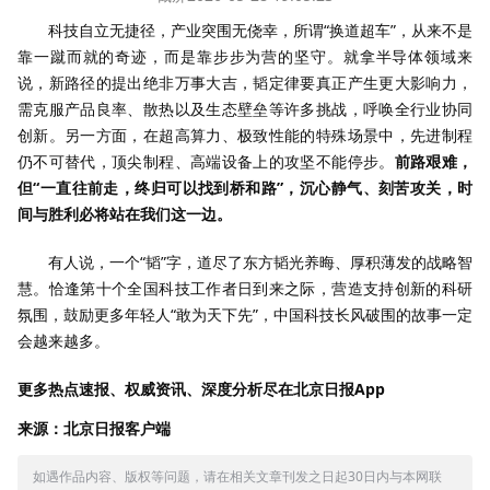
科技自立无捷径，产业突围无侥幸，所谓“换道超车”，从来不是
靠一蹴而就的奇迹，而是靠步步为营的坚守。就拿半导体领域来
说，新路径的提出绝非万事大吉，韬定律要真正产生更大影响力，
需克服产品良率、散热以及生态壁垒等许多挑战，呼唤全行业协同
创新。另一方面，在超高算力、极致性能的特殊场景中，先进制程
仍不可替代，顶尖制程、高端设备上的攻坚不能停步。
前路艰难，
但“一直往前走，终归可以找到桥和路”，沉心静气、刻苦攻关，时
间与胜利必将站在我们这一边。
有人说，一个“韬”字，道尽了东方韬光养晦、厚积薄发的战略智
慧。恰逢第十个全国科技工作者日到来之际，营造支持创新的科研
氛围，鼓励更多年轻人“敢为天下先”，中国科技长风破围的故事一定
会越来越多。
更多热点速报、权威资讯、深度分析尽在北京日报App
来源：北京日报客户端
如遇作品内容、版权等问题，请在相关文章刊发之日起30日内与本网联