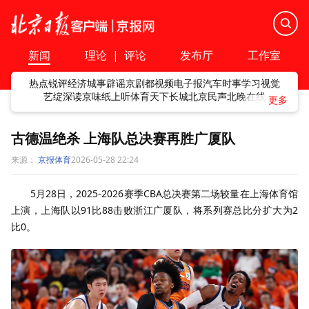
新闻
理论
|
评论
发布厅
工作室
热点
锐评
经济
城事
辟谣
京剧
都视频
电子报
汽车
时事
学习
视觉
艺绽
深读
京味
纸上听
体育
天下
长城
北京民声
北晚在线
古德温绝杀 上海队总决赛再胜广厦队
来源：
京报体育
2026-05-28 22:24
5月28日，2025-2026赛季CBA总决赛第二场较量在上海体育馆
上演，上海队以91比88击败浙江广厦队，将系列赛总比分扩大为2
比0。