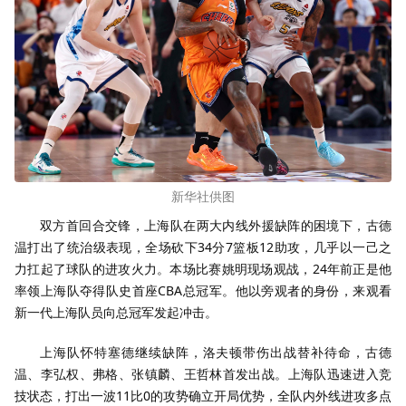
新华社供图
双方首回合交锋，上海队在两大内线外援缺阵的困境下，古德
温打出了统治级表现，全场砍下34分7篮板12助攻，几乎以一己之
力扛起了球队的进攻火力。本场比赛姚明现场观战，24年前正是他
率领上海队夺得队史首座CBA总冠军。他以旁观者的身份，来观看
新一代上海队员向总冠军发起冲击。
上海队怀特塞德继续缺阵，洛夫顿带伤出战替补待命，古德
温、李弘权、弗格、张镇麟、王哲林首发出战。上海队迅速进入竞
技状态，打出一波11比0的攻势确立开局优势，全队内外线进攻多点