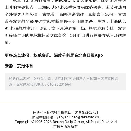
第三节比赛局势胶着，两队攻防节奏大幅加快，比分陷入交替
上升的拉锯状态，上海队以67比65手握微弱优势领先。末节变成两
个外援之间的较量，古德温与布朗你来我往，布朗轰下50分，古德
温在双方战至88平时贡献抢断急停三分压哨绝杀。最终，上海队以
91比88战胜浙江广厦队，拿下总决赛第二场。根据赛程安排，双方
将移师广厦队主场杭州黄龙体育馆，5月31日进行总决赛第三场的较
量。
更多热点速报、权威资讯、深度分析尽在北京日报App
来源：京报体育
如遇作品内容、版权等问题，请在相关文章刊发之日起30日内与本网联
系。版权侵权联系电话：010-85201664
违法和不良信息举报电话：010-85202751
辟谣举报邮箱：yaoyanjubao@takefoto.cn
Copyright ©1996-
2026
Beijing Daily Group, All Rights Reserved
京报网版权所有