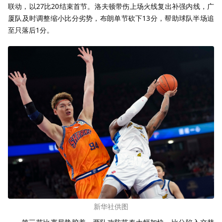
联动，以27比20结束首节。洛夫顿带伤上场火线复出补强内线，广
厦队及时调整缩小比分劣势，布朗单节砍下13分，帮助球队半场追
至只落后1分。
新华社供图