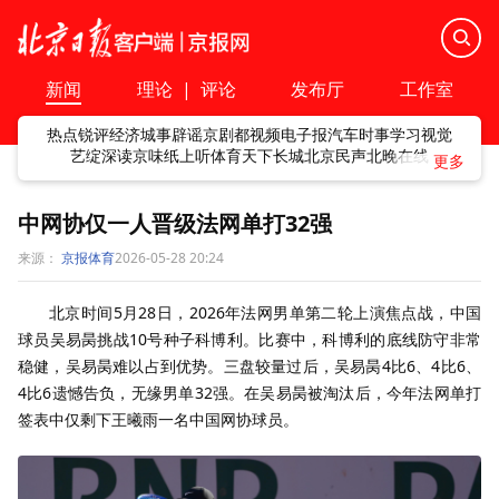
新闻
理论
|
评论
发布厅
工作室
热点
锐评
经济
城事
辟谣
京剧
都视频
电子报
汽车
时事
学习
视觉
艺绽
深读
京味
纸上听
体育
天下
长城
北京民声
北晚在线
中网协仅一人晋级法网单打32强
来源：
京报体育
2026-05-28 20:24
北京时间5
月
28
日，
2026
年法网男单第二轮上演焦点战，中国
球员吴易昺挑战
10
号种子科博利。比赛中，科博利的底线防守非常
稳健，吴易昺难以占到优势。三盘较量过后，吴易昺
4
比
6
、
4
比
6
、
4
比
6
遗憾告负，无缘男单
32
强。在吴易昺被淘汰后，今年法网单打
签表中仅剩下王曦雨一名中国网协球员。