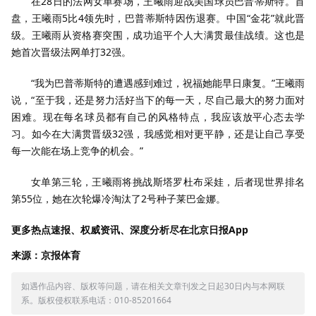
在
28
日的法网女单赛场，王曦雨迎战美国球员巴普蒂斯特。首
盘，王曦雨
5
比
4
领先时，巴普蒂斯特因伤退赛。中国“金花”就此晋
级。王曦雨从资格赛突围，成功追平个人大满贯最佳战绩。这也是
她首次晋级法网单打
32
强。
“我为巴普蒂斯特的遭遇感到难过，祝福她能早日康复。”王曦雨
说，“至于我，还是努力活好当下的每一天，尽自己最大的努力面对
困难。现在每名球员都有自己的风格特点，我应该放平心态去学
习。如今在大满贯晋级
32
强，我感觉相对更平静，还是让自己享受
每一次能在场上竞争的机会。”
女单第三轮，王曦雨将挑战斯塔罗杜布采娃，后者现世界排名
第
55
位，她在次轮爆冷淘汰了
2
号种子莱巴金娜。
更多热点速报、权威资讯、深度分析尽在北京日报App
来源：京报体育
如遇作品内容、版权等问题，请在相关文章刊发之日起30日内与本网联
系。版权侵权联系电话：010-85201664