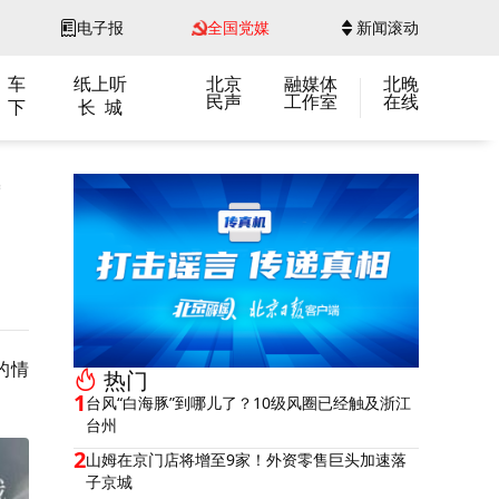
电子报
全国党媒
新闻滚动
 车
纸上听
北京
融媒体
北晚
民声
工作室
在线
 下
长 城
的情
热门
1
台风“白海豚”到哪儿了？10级风圈已经触及浙江
台州
2
山姆在京门店将增至9家！外资零售巨头加速落
子京城