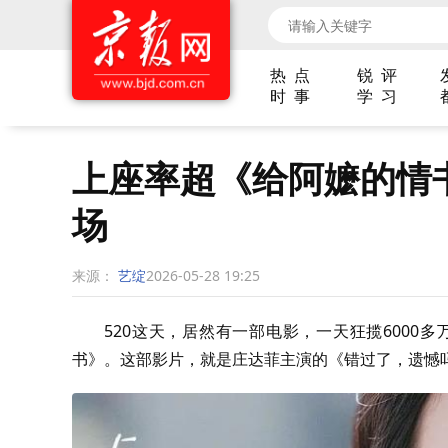
热 点
锐 评
时 事
学 习
上座率超《给阿嬷的情
场
来源：
艺绽
2026-05-28 19:25
520这天，居然有一部电影，一天狂揽6000
书》。这部影片，就是庄达菲主演的《错过了，遗憾