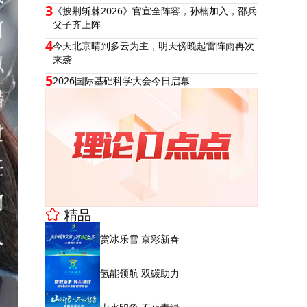
3
《披荆斩棘2026》官宣全阵容，孙楠加入，邵兵
父子齐上阵
4
今天北京晴到多云为主，明天傍晚起雷阵雨再次
来袭
5
2026国际基础科学大会今日启幕
精品
赏冰乐雪 京彩新春
氢能领航 双碳助力