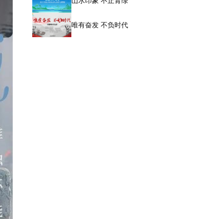
山水印象 不止青绿
唯有奋发 不负时代