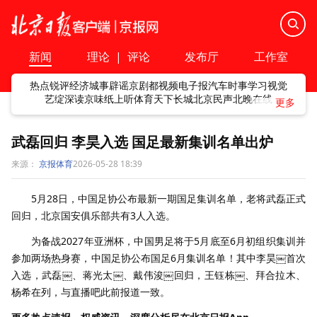
新闻
理论
|
评论
发布厅
工作室
热点
锐评
经济
城事
辟谣
京剧
都视频
电子报
汽车
时事
学习
视觉
艺绽
深读
京味
纸上听
体育
天下
长城
北京民声
北晚在线
武磊回归 李昊入选 国足最新集训名单出炉
来源：
京报体育
2026-05-28 18:39
5月28日，中国足协公布最新一期国足集训名单，老将武磊正式
回归，北京国安俱乐部共有3人入选。
为备战2027年亚洲杯，中国男足将于5月底至6月初组织集训并
参加两场热身赛，中国足协公布国足6月集训名单！其中李昊￼首次
入选，武磊￼、蒋光太￼、戴伟浚￼回归，王钰栋￼、拜合拉木、
杨希在列，与直播吧此前报道一致。