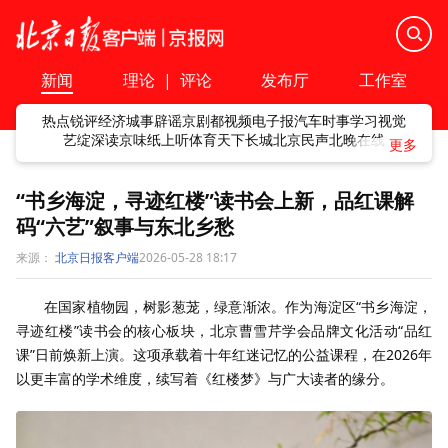
新闻
理论
|
评论
发布厅
工作室
热点
锐评
经济
城事
辟谣
京剧
都视频
电子报
汽车
时事
学习
视觉
艺绽
深读
京味
纸上听
体育
天下
长城
北京民声
北晚在线
“书乡海淀，寻迹红楼”读书会上新，品红课解
码“六艺”叙事与东北乡愁
来源：
北京日报客户端
2026-05-28 18:17
在国家植物园，树影葱茏，绿意渐浓。作为海淀区“书乡海淀，
寻迹红楼”读书会的核心板块，北京曹雪芹学会品牌文化活动“品红
课”日前焕新上演。这项承载着十年红迷记忆的公益课程，在2026年
以更丰富的学术维度，续写着《红楼梦》与广大读者的缘分。