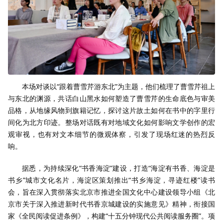
本场对谈以“跟着曹雪芹游东北”为主题，他们梳理了曹雪芹祖上
与东北的渊源，共话白山黑水如何塑造了曹雪芹的生命底色与审美
品格，从地缘风物到旗籍记忆，探讨这片故土如何在书中的字里行
间化为北方印迹。整场对话既有对地域文化如何影响文学创作的宏
观审视，也有对文本细节的微观体察，引发了现场红迷的热烈反
响。
据悉，为持续深化“书香海淀”建设，打造“海淀有书香、海淀是
书乡”城市文化名片，海淀区策划推出“书乡海淀，寻迹红楼”读书
会，旨在深入贯彻落实北京市推进全国文化中心建设领导小组《北
京市关于深入推进新时代书香京城建设的实施意见》精神，衔接国
家《全民阅读促进条例》，构建“十五分钟现代公共阅读服务圈”。项