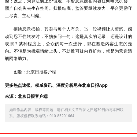
险；反之，为算法装上价值观、不给恶意摆拍内容任何曝光机会，
黑产自会失去生存空间。归根结底，监管要继续发力，平台更需守
土尽责、主动纠偏。
拒绝恶意摆拍，其实与每个人有关。当一段视频让人愤怒、感
动到忍不住转发时，不妨多问一句：这是真实的记录，还是设计的
表演？某种程度上，公众的每一次选择，都在塑造内容生态的走
向。不轻易为极端情绪上头，不助推可疑内容扩散，就是为营造清
朗网络助力。
图源：北京日报客户端
更多热点速报、权威资讯、深度分析尽在北京日报App
来源：北京日报客户端
如遇作品内容、版权等问题，请在相关文章刊发之日起30日内与本网联
系。版权侵权联系电话：010-85201664