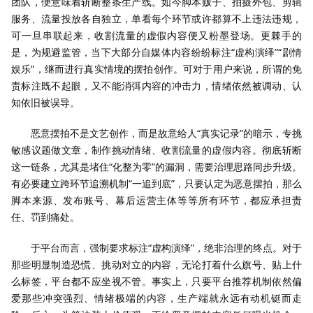
团队，便意味着斩断整条生产线。如今脚本贩子、拍摄外包、剪辑
服务、流量投放各自独立，单看每个环节或许都算不上违法违规，
可一旦串联起来，收割流量的虚假内容便又粉墨登场。更棘手的
是，为规避监管，当下大部分自媒体内容纷纷标注“虚构演绎”“剧情
娱乐”，继而进行真实情境的摆拍创作。可对于用户来说，所谓的免
责标注既不起眼，又不能消弭内容的冲击力，情绪依然被调动、认
知依旧被误导。
恶意摆拍不是文艺创作，而是故意给人“真实记录”的暗示，专挑
敏感议题做文章，制作挑动情绪、收割流量的虚假内容。彻底斩断
这一链条，尤其是堵住“化整为零”的漏洞，需要治理思路同步升级。
有必要建立跨环节追溯机制“一追到底”，只要认定为恶意摆拍，那么
脚本来源、发布账号、幕后运营主体等等所有环节，都应承担责
任、罚到痛处。
于平台而言，强制要求标注“虚构演绎”，绝非治理的终点。对于
那些明显制造恐慌、挑动对立的内容，无论打着什么旗号、贴上什
么标签，平台都不应坐视不管。事实上，只要平台推荐机制依然偏
爱那些冲突强烈、情绪极端的内容，生产端就永远有动机铤而走