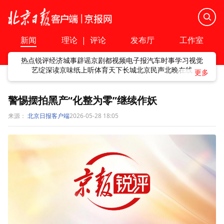
新闻
理论
|
评论
发布厅
工作室
热点
锐评
经济
城事
辟谣
京剧
都视频
电子报
汽车
时事
学习
视觉
艺绽
深读
京味
纸上听
体育
天下
长城
北京民声
北晚在线
警惕摆拍黑产“化整为零”继续作妖
来源：
北京日报客户端
2026-05-28 18:05