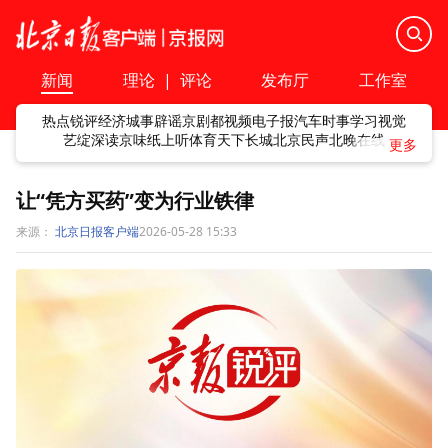
新闻
理论
|
评论
发布厅
工作室
热点
锐评
经济
城事
辟谣
京剧
都视频
电子报
汽车
时事
学习
视觉
艺绽
深读
京味
纸上听
体育
天下
长城
北京民声
北晚在线
让“凭方买药”变为行业铁律
来源：
北京日报客户端
2026-05-28 15:33