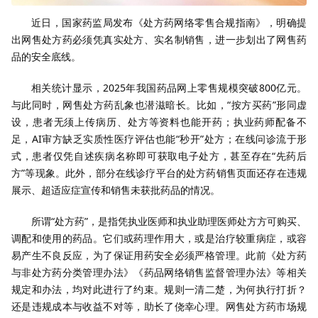
近日，国家药监局发布《处方药网络零售合规指南》，明确提
出网售处方药必须凭真实处方、实名制销售，进一步划出了网售药
品的安全底线。
相关统计显示，2025年我国药品网上零售规模突破800亿元。
与此同时，网售处方药乱象也潜滋暗长。比如，“按方买药”形同虚
设，患者无须上传病历、处方等资料也能开药；执业药师配备不
足，AI审方缺乏实质性医疗评估也能“秒开”处方；在线问诊流于形
式，患者仅凭自述疾病名称即可获取电子处方，甚至存在“先药后
方”等现象。此外，部分在线诊疗平台的处方药销售页面还存在违规
展示、超适应症宣传和销售未获批药品的情况。
所谓“处方药”，是指凭执业医师和执业助理医师处方方可购买、
调配和使用的药品。它们或药理作用大，或是治疗较重病症，或容
易产生不良反应，为了保证用药安全必须严格管理。此前《处方药
与非处方药分类管理办法》《药品网络销售监督管理办法》等相关
规定和办法，均对此进行了约束。规则一清二楚，为何执行打折？
还是违规成本与收益不对等，助长了侥幸心理。网售处方药市场规