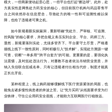
模大，一些商家便动起歪心思，一些平台也打起“擦边球”。此外，处
方真实性是网售处方药安全的核心，但目前医疗机构与药品零售平
台之间依然存在信息壁垒，导致处方的唯一性和可追溯性难以保
障，也给了违规者可乘之机。
如今新规着眼实操漏洞，重新明确“凭处方、严审核、可追溯、
控风险”的核心要求，并把合规义务压实到企业、平台、药师三方。
显然，新规要落到实处，尤须多管齐下。平台要守土尽责，严格遵
循线上线下一致性原则，同时积极引入“技术解”，实现处方溯源一键
可查，切断“一单多用”“跨平台套方”的可能。更重要的是，要强化执
法震慑，及时惩处违法行为，对屡教不改者依法吊销营业资质，并
纳入失信联合惩戒名单。只有让违规者付出相当代价，制度才能真
正长出牙齿。
某种程度上，线上购药能够缓解线下医疗资源紧张的局面，也
能免去诸多慢性病患者的奔波之苦。让“凭方买药”从纸面要求变为行
业铁律，守住公众用药安全底线，才能助力互联网医疗行稳致远。